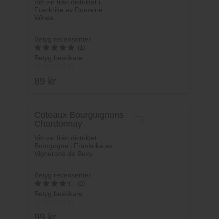
Vitt vin från distriktet i
Frankrike av Domaine
Wines.
Betyg recensenter
(1)
Betyg besökare
5
av 5
89
kr
Coteaux Bourguignons
Chardonnay
Vitt vin från distriktet
Bourgogne i Frankrike av
Vignerons de Buxy.
Betyg recensenter
(2)
Betyg besökare
4.5
av 5
99
kr