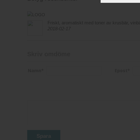
Friskt, aromatiskt med toner av krusbär, vinbä
2018-02-17
Skriv omdöme
Namn
*
Epost
*
Spara