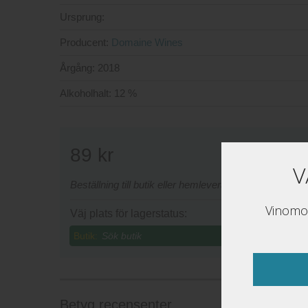
Ursprung:
Producent:
Domaine Wines
Årgång:
2018
Alkoholhalt:
12 %
89
kr
V
Beställning till butik eller hemleverans sker via www
Vinomon
Väj plats för lagerstatus:
Butik:
Betyg recensenter