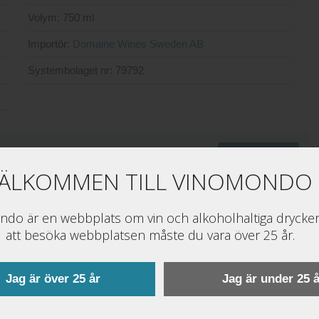
Volym:
750 ml
Importör:
Domaine Wines Sweden AB
Systembolaget nr:
79792
Gå till order
ÄLKOMMEN TILL VINOMONDO
.systembolaget.se
do är en webbplats om vin och alkoholhaltiga drycker
att besöka webbplatsen måste du vara över 25 år.
Jag är över 25 år
Jag är under 25 å