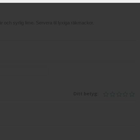
r och syrlig lime. Servera til lyxiga räkmackor.
Ditt betyg: