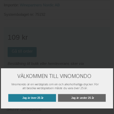
Importör:
Winepartners Nordic AB
Systembolaget nr:
75192
109
kr
Gå till order
Beställning till butik eller hemleverans sker via
www.systembolaget.se
VÄLKOMMEN TILL VINOMONDO
Väj plats för lagerstatus:
Vinomondo är en webbplats om vin och alkoholhaltiga drycker. För
att besöka webbplatsen måste du vara över 25 år.
Butik:
Jag är över 25 år
Jag är under 25 år
Skriv omdöme