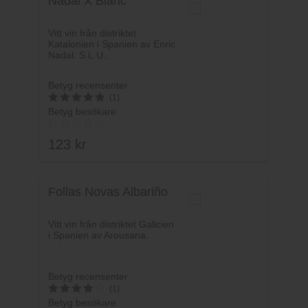
Nadal X Blanc
Vitt vin från distriktet
Katalonien i Spanien av Enric
Nadal. S.L.U..
Betyg recensenter
(1)
Betyg besökare
5
av 5
123
kr
Follas Novas Albariño
Vitt vin från distriktet Galicien
i Spanien av Arousana.
Betyg recensenter
(1)
Betyg besökare