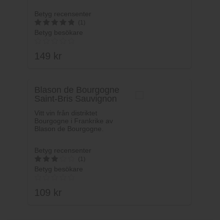
Betyg recensenter
(1)
Betyg besökare
5
av 5
149
kr
Blason de Bourgogne
Saint-Bris Sauvignon
Blanc
Vitt vin från distriktet
Bourgogne i Frankrike av
Blason de Bourgogne.
Betyg recensenter
(1)
Betyg besökare
3
av 5
109
kr