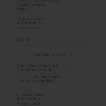
Vitt vin från distriktet Galicien
i Spanien av Bodegas
Godeval.
Betyg recensenter
(1)
Betyg besökare
5
av 5
165
kr
Du kanske också gillar
Lägg i varukorg
Giant Steps Applejack
Chardonnay Giant
Steps
Vitt vin från distriktet Victoria i
Australien av Giant Steps.
Betyg recensenter
(1)
Betyg besökare