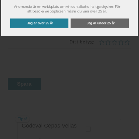
Namn
*
Vinomondo är en webbplats om vin och alkoholhaltiga drycker. För
att besöka webbplatsen måste du vara över 25 år.
Epost
*
Jag är över 25 år
Jag är under 25 år
Ditt betyg:
Spara
Tips!
Godeval Cepas Vellas