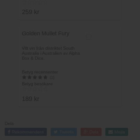
5
av 5
259
kr
Golden Mullet Fury
Vitt vin från distriktet South
Australia i Australien av Alpha
Box & Dice.
Betyg recensenter
(1)
Betyg besökare
5
av 5
189
kr
Dela
Rekommendera
Tweeta
Dela
Mejla