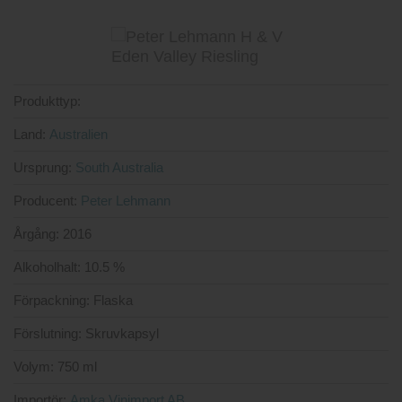
Produkttyp:
Land:
Australien
Ursprung:
South Australia
Producent:
Peter Lehmann
Årgång:
2016
Alkoholhalt:
10.5 %
Förpackning:
Flaska
Förslutning:
Skruvkapsyl
Volym:
750 ml
Importör:
Amka Vinimport AB