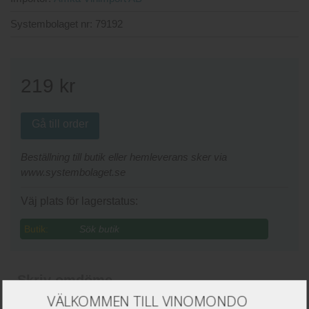
Systembolaget nr:
79192
219
kr
Gå till order
Beställning till butik eller hemleverans sker via
www.systembolaget.se
Väj plats för lagerstatus:
Butik:
Skriv omdöme
VÄLKOMMEN TILL VINOMONDO