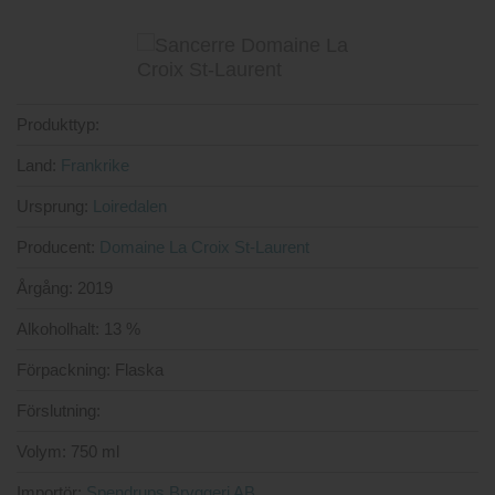
Produkttyp:
Land:
Frankrike
Ursprung:
Loiredalen
Producent:
Domaine La Croix St-Laurent
Årgång:
2019
Alkoholhalt:
13 %
Förpackning:
Flaska
Förslutning:
Volym:
750 ml
Importör:
Spendrups Bryggeri AB