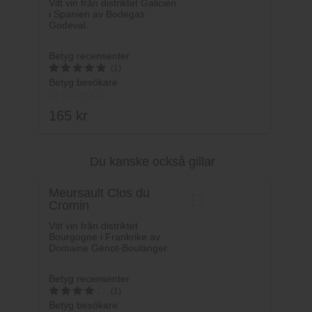
Vitt vin från distriktet Galicien
i Spanien av Bodegas
Godeval.
Betyg recensenter
(1)
Betyg besökare
5
av 5
165
kr
Du kanske också gillar
Lägg i varukorg
Meursault Clos du
Cromin
Vitt vin från distriktet
Bourgogne i Frankrike av
Domaine Génot-Boulanger.
Betyg recensenter
(1)
Betyg besökare