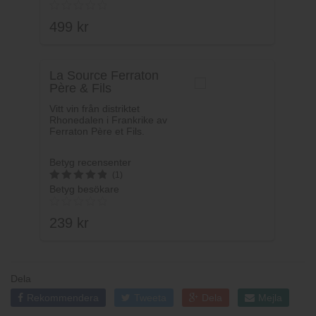
4
av 5
499
kr
La Source Ferraton
Père & Fils
Vitt vin från distriktet
Rhonedalen i Frankrike av
Ferraton Père et Fils.
Betyg recensenter
(1)
Betyg besökare
5
av 5
239
kr
Dela
Rekommendera
Tweeta
Dela
Mejla