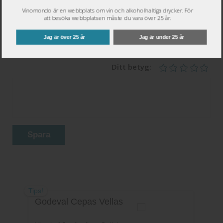
Namn
*
Vinomondo är en webbplats om vin och alkoholhaltiga drycker. För
att besöka webbplatsen måste du vara över 25 år.
Epost
*
Jag är över 25 år
Jag är under 25 år
Ditt betyg:
Spara
Tips!
Godeval Cepas Vellas