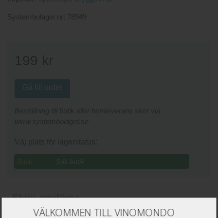
Systembolaget nr:
78949
199
kr
Gå till order
Beställning till butik eller hemleverans sker via
www.systembolaget.se
Väj plats för lagerstatus:
Butik:
Skriv omdöme
VÄLKOMMEN TILL VINOMONDO