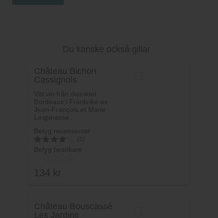
Du kanske också gillar
Château Bichon
Cassignols
Vitt vin från distriktet
Bordeaux i Frankrike av
Jean-François et Marie
Lespinasse.
Betyg recensenter
(1)
Betyg besökare
4
av 5
134
kr
Château Bouscassé
Les Jardins