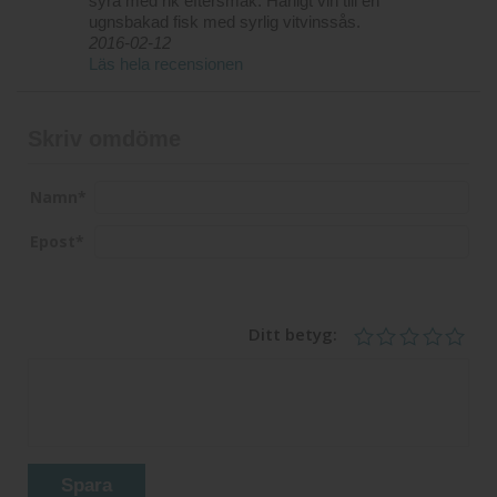
syra med rik eftersmak. Härligt vin till en
ugnsbakad fisk med syrlig vitvinssås.
2016-02-12
Läs hela recensionen
Skriv omdöme
Namn
*
Epost
*
Ditt betyg:
Spara