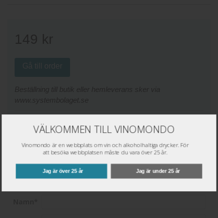
149
kr
Gå till order
Beställning till butik eller hemleverans sker via
www.systembolaget.se
Väj plats för lagerstatus:
VÄLKOMMEN TILL VINOMONDO
Butik:
Vinomondo är en webbplats om vin och alkoholhaltiga drycker. För
att besöka webbplatsen måste du vara över 25 år.
Jag är över 25 år
Jag är under 25 år
Skriv omdöme
Namn
*