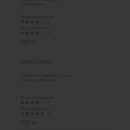
Tenuta Iovine.
Betyg recensenter
(1)
Betyg besökare
4
(1)
av 5
129
kr
4
av 5
Zecci Classico
Vitt vin från distriktet Marche
i Italien av Piersanti.
Betyg recensenter
(1)
Betyg besökare
4
(2)
av 5
109
kr
5
av 5