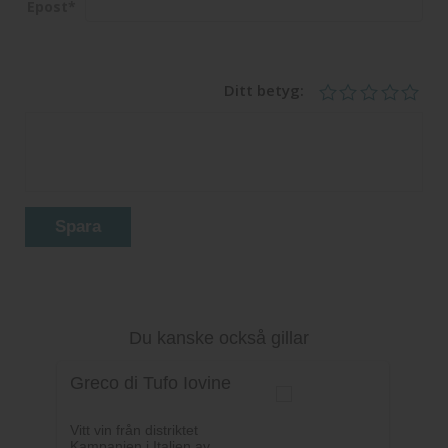
Epost
*
Ditt betyg:
Spara
Du kanske också gillar
Greco di Tufo Iovine
Vitt vin från distriktet
Kampanien i Italien av