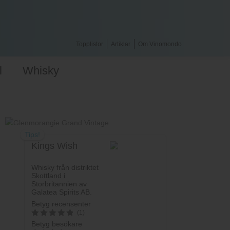
Topplistor
Artiklar
Om Vinomondo
l
Whisky
Tips!
Kings Wish
Whisky från distriktet
Skottland i
Storbritannien av
Galatea Spirits AB.
Betyg recensenter
(1)
Betyg besökare
5