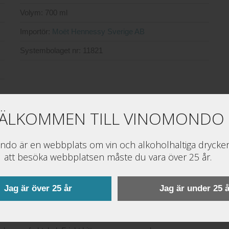
Volym:
700 ml
Importör:
Moët Hennessy Sverige AB
Systembolaget nr:
11821
ÄLKOMMEN TILL VINOMONDO
do är en webbplats om vin och alkoholhaltiga drycker
att besöka webbplatsen måste du vara över 25 år.
Jag är över 25 år
Jag är under 25 å