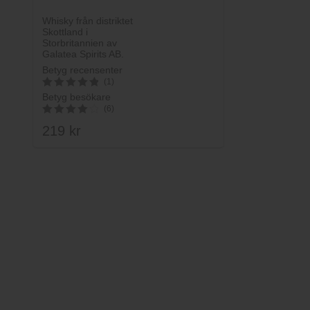
Whisky från distriktet
Skottland i
Storbritannien av
Galatea Spirits AB.
Betyg recensenter
(1)
Betyg besökare
5
(6)
av 5
219
kr
4.17
av 5