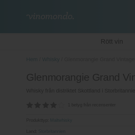
Rött vin
Hem
/
Whisky
/
Glenmorangie Grand Vintage
Glenmorangie Grand Vin
Whisky från distriktet Skottland i Storbritan
1 betyg från recensenter
4
av 5
Produkttyp:
Maltwhisky
Land:
Storbritannien