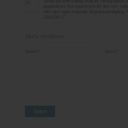
Syrlig ipa med kraftigt drag av citronyoghurt
äpplekärnor. Kul experiment för den som söker
eller njut i eget majestät. Begränsad tillgång.
2016-09-17
Skriv omdöme
Namn
*
Epost
*
Spara