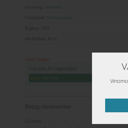
Ursprung:
Skottland
Producent:
Glenmorangie
Årgång:
1991
Alkoholhalt:
43 %
Slut i lager
V
Väj plats för lagerstatus:
Butik:
Vinomon
Betyg recensenter