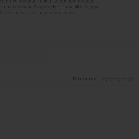
 och grapefruktskal. Friskt bittersur som mosade
 en annorlunda ölupplevelse. Prova till fisksoppa
Recensionen avser annan förpackning
Ditt betyg: