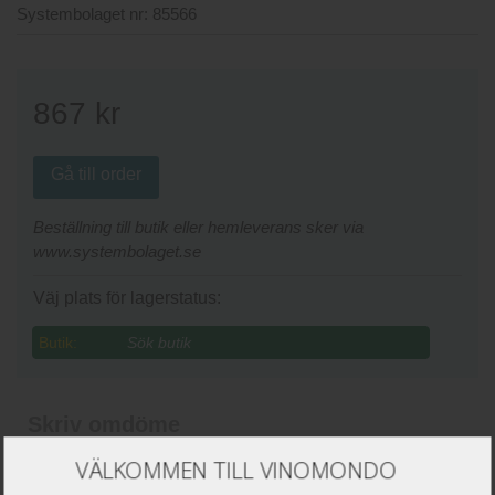
Systembolaget nr:
85566
867
kr
Gå till order
Beställning till butik eller hemleverans sker via
www.systembolaget.se
Väj plats för lagerstatus:
Butik:
Skriv omdöme
VÄLKOMMEN TILL VINOMONDO
Namn
*