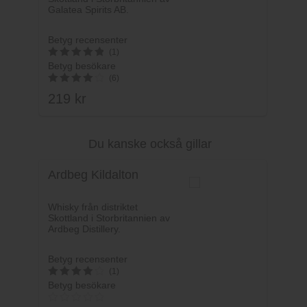
Galatea Spirits AB.
Betyg recensenter
(1)
Betyg besökare
5
(6)
av 5
219
kr
4.17
av 5
Du kanske också gillar
Lägg i varukorg
Ardbeg Kildalton
Whisky från distriktet
Skottland i Storbritannien av
Ardbeg Distillery.
Betyg recensenter
(1)
Betyg besökare
4
av 5