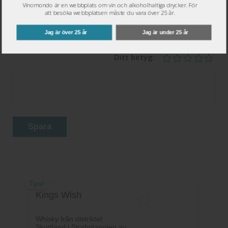
Vinomondo är en webbplats om vin och alkoholhaltiga drycker. För
att besöka webbplatsen måste du vara över 25 år.
Epost
*
Jag är över 25 år
Jag är under 25 år
Ditt betyg:
Spara
Tips!
Kings Wish
Whisky från distriktet
Skottland i Storbritannien av