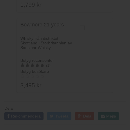
1,799
kr
Bowmore 21 years
Whisky från distriktet
Skottland i Storbritannien av
Sansibar Whisky.
Betyg recensenter
(1)
Betyg besökare
5
av 5
3,495
kr
Dela
Rekommendera
Tweeta
Dela
Mejla