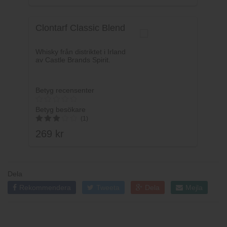
av 5
Clontarf Classic Blend
Whisky från distriktet i Irland
av Castle Brands Spirit.
Betyg recensenter
Betyg besökare
(1)
269
kr
3
av 5
Dela
Rekommendera
Tweeta
Dela
Mejla