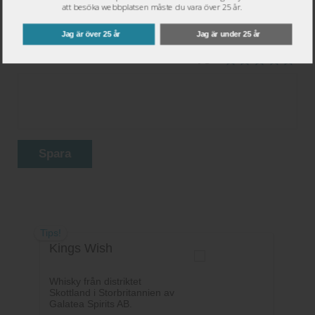
att besöka webbplatsen måste du vara över 25 år.
Jag är över 25 år
Jag är under 25 år
Ditt betyg:
Spara
Tips!
Kings Wish
Whisky från distriktet
Skottland i Storbritannien av
Galatea Spirits AB.