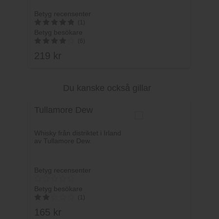
Betyg recensenter
(1)
Betyg besökare
5
(6)
av 5
219
kr
4.17
av 5
Du kanske också gillar
Lägg i varukorg
Tullamore Dew
Whisky från distriktet i Irland
av Tullamore Dew.
Betyg recensenter
Betyg besökare
(1)
165
kr
2