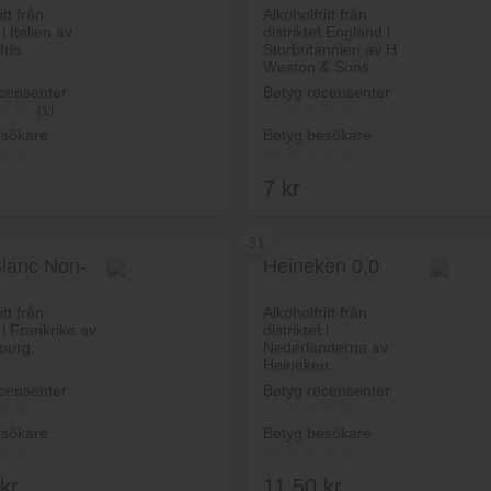
itt från
Alkoholfritt från
 i Italien av
distriktet England i
ris.
Storbritannien av H
Weston & Sons.
censenter
Betyg recensenter
(1)
esökare
Betyg besökare
7
kr
31
lanc Non-
Heineken 0,0
Lägg i varukorg
Lägg i va
itt från
Alkoholfritt från
t i Frankrike av
distriktet i
ourg.
Nederländerna av
Heineken.
censenter
Betyg recensenter
esökare
Betyg besökare
kr
11.50
kr