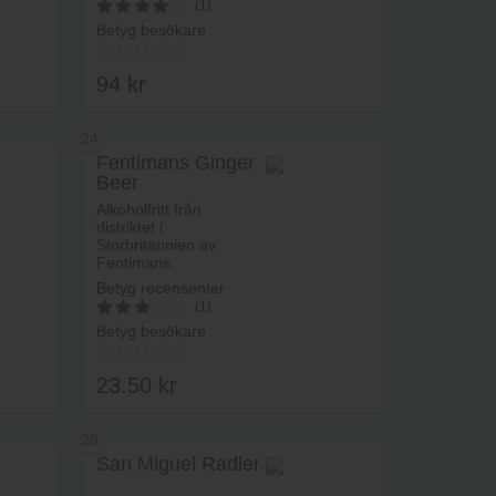
(1)
Betyg besökare
4
av 5
94
kr
24
Fentimans Ginger
Beer
rukorg
Lägg i varukorg
Alkoholfritt från
distriktet i
Storbritannien av
Fentimans.
Betyg recensenter
(1)
Betyg besökare
3
av 5
23.50
kr
28
San Miguel Radler
rukorg
Lägg i varukorg