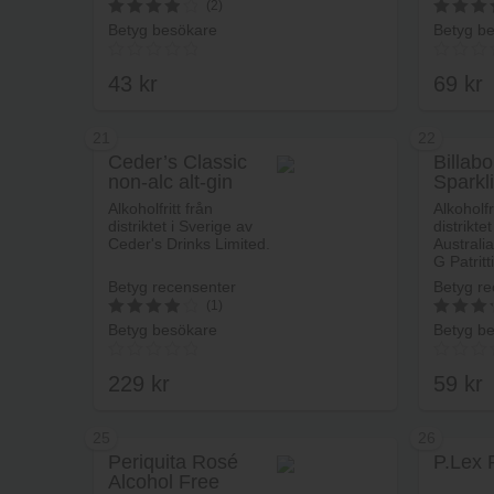
(2)
Betyg besökare
Betyg b
4
4
av 5
av 5
43
kr
69
kr
21
22
Ceder’s Classic
Billab
non-alc alt-gin
Sparkl
Lägg i varukorg
Alkoholfritt från
Alkoholfr
distriktet i Sverige av
distrikte
Ceder's Drinks Limited.
Australia
G Patritt
Betyg recensenter
Betyg re
(1)
Betyg besökare
Betyg b
4
3.3
av 5
av 5
229
kr
59
kr
25
26
Periquita Rosé
P.Lex 
Alcohol Free
Lägg i varukorg