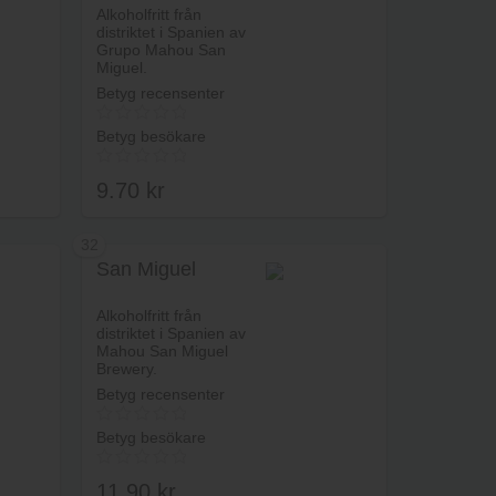
Alkoholfritt från
distriktet i Spanien av
Grupo Mahou San
Miguel.
Betyg recensenter
Betyg besökare
9.70
kr
32
San Miguel
rukorg
Lägg i varukorg
Alkoholfritt från
distriktet i Spanien av
Mahou San Miguel
Brewery.
Betyg recensenter
Betyg besökare
11.90
kr