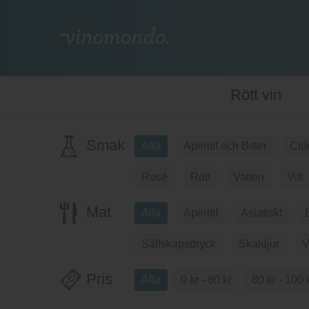
Rött vin
Smak
Alla
Aperitif och Bitter
Cid
Rosé
Rött
Vatten
Vitt
Mat
Alla
Aperitif
Asiatiskt
Sällskapsdryck
Skaldjur
V
Pris
Alla
0 kr - 80 kr
80 kr - 100 