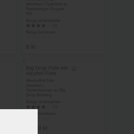
distriktet i Tyskland av
Radeberger Gruppe
KG.
Betyg recensenter
(1)
Betyg besökare
4
av 5
8
kr
12
Big Drop Pale Ale
Alcohol Free
rukorg
Lägg i varukorg
Alkoholfritt från
distriktet i
Storbritannien av Big
Drop Brewing
Company Limited.
Betyg recensenter
(1)
Betyg besökare
4
av 5
13.90
kr