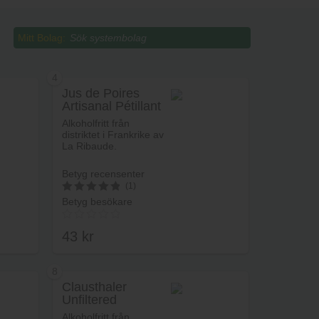
Mitt Bolag:
4
Jus de Poires
Artisanal Pétillant
Biologique
Alkoholfritt från
distriktet i Frankrike av
La Ribaude.
Betyg recensenter
(1)
Betyg besökare
5
av 5
43
kr
8
Clausthaler
Unfiltered
rukorg
Lägg i varukorg
Alkoholfritt från