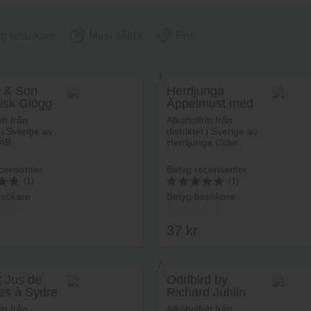
yg besökare
Mest sålda
Pris
3
 & Son
Herrljunga
isk Glögg
Äppelmust med
fri
kanel
itt från
Alkoholfritt från
t i Sverige av
distriktet i Sverige av
AB.
Herrljunga Cider.
censenter
Betyg recensenter
(1)
(1)
esökare
Betyg besökare
5
av 5
37
kr
7
t Jus de
Oddbird by
s à Sydre
Richard Juhlin
Lägg i varukorg
Lägg i va
Non-Alcoholic
itt från
Alkoholfritt från