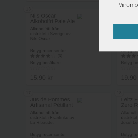
Vinomon
13
14
Nils Oscar
Big Dr
Alkoholfri Pale Ale
Alcoho
Lägg i varukorg
Alkoholfritt från
Alkoholfr
distriktet i Sverige av
distriktet 
Nils Oscar.
Storbrit
Drop Br
Company
Betyg recensenter
Betyg re
(3)
Betyg besökare
Betyg b
4
4
av 5
av 5
15.90
kr
19.9
17
18
Jus de Pommes
Leitz 
Artisanal Pétillant
Zero R
Lägg i varukorg
Alkoholfritt från
Alkoholfr
distriktet i Frankrike av
distrikte
La Ribaude.
Josef Lei
Betyg recensenter
Betyg re