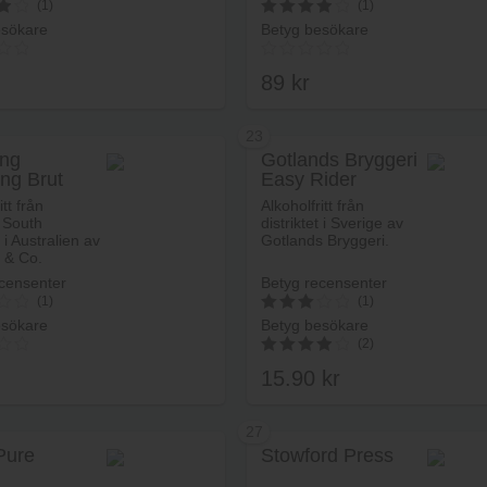
(1)
(1)
esökare
Betyg besökare
4
av 5
89
kr
23
ong
Gotlands Bryggeri
ing Brut
Easy Rider
Lägg i varukorg
Lägg i va
Bulldog Non-
itt från
Alkoholfritt från
alcoholic IPA
t South
distriktet i Sverige av
 i Australien av
Gotlands Bryggeri.
i & Co.
censenter
Betyg recensenter
(1)
(1)
esökare
Betyg besökare
3
(2)
av 5
15.90
kr
4.00
av 5
27
Pure
Stowford Press
Lägg i varukorg
Lägg i va