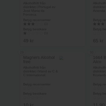
Alkoholfritt från
Alkoholfr
distriktet i Portugal av
distriktet
José Maria da
Azienda I
Fonseca.
Betyg recensenter
Betyg re
(1)
Betyg besökare
Betyg b
3
3
(1)
av 5
av 5
49
kr
65
kr
1.00
av
5
29
30
Magners Alcohol
1664 B
free
Alco
Lägg i varukorg
Alkoholfritt från
Alkoholfr
distriktet i Irland av C &
distrikte
C International.
Kronenb
Betyg recensenter
Betyg re
Betyg besökare
Betyg b
10
kr
11.90