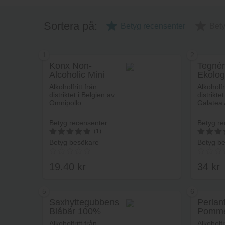
Sortera på:
Betyg recensenter
Bet
1
2
Konx Non-
Tegnér
Alcoholic Mini
Ekolog
Pale Ale
Alkohol
Alkoholfritt från
Alkoholfr
distriktet i Belgien av
distrikte
Omnipollo.
Galatea 
Betyg recensenter
Betyg re
(1)
Betyg besökare
Betyg b
5
5
av 5
av 5
19.40
kr
34
kr
5
6
Saxhyttegubbens
Perlan
Blåbär 100%
Pomme
Lägg i varukorg
Alkoholfritt från
Alkoholfr