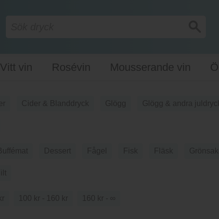
Vitt vin
Rosévin
Mousserande vin
Ö
er
Cider & Blanddryck
Glögg
Glögg & andra juldryc
Buffémat
Dessert
Fågel
Fisk
Fläsk
Grönsak
ilt
kr
100 kr - 160 kr
160 kr - ∞