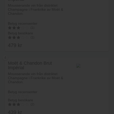
Mousserande vin från distriktet
Champagne i Frankrike av Moët &
Chandon.
Betyg recensenter
(1)
Betyg besökare
3
(1)
av 5
479
kr
3.00
av 5
4
Moët & Chandon Brut
Impérial
Lägg i varukorg
Mousserande vin från distriktet
Champagne i Frankrike av Moët &
Chandon.
Betyg recensenter
Betyg besökare
(2)
439
kr
3.00