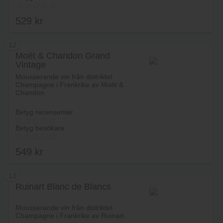
529
kr
12
Moët & Chandon Grand
Vintage
Lägg i varukorg
Mousserande vin från distriktet
Champagne i Frankrike av Moët &
Chandon.
Betyg recensenter
Betyg besökare
549
kr
13
Ruinart Blanc de Blancs
Lägg i varukorg
Mousserande vin från distriktet
Champagne i Frankrike av Ruinart.