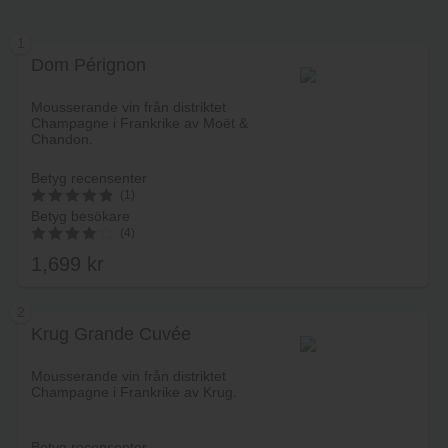
1
Dom Pérignon
Mousserande vin från distriktet
Champagne i Frankrike av Moët &
Chandon.
Betyg recensenter
(1)
Betyg besökare
5
(4)
av 5
1,699
kr
4.00
av 5
2
Krug Grande Cuvée
Lägg i varukorg
Mousserande vin från distriktet
Champagne i Frankrike av Krug.
Betyg recensenter