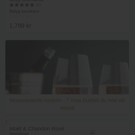
(1)
Betyg besökare
5
av 5
1,799
kr
Lägg i varukorg
Mousserande rosévin - 7 rosa bubbel du inte vill
missa
3
Moët & Chandon Rosé
Impérial