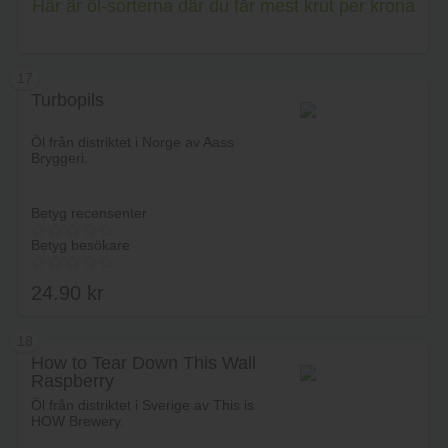
Här är öl-sorterna där du får mest krut per krona
17
Turbopils
Öl från distriktet i Norge av Aass
Bryggeri.
Betyg recensenter
Betyg besökare
24.90
kr
18
How to Tear Down This Wall
Raspberry
Lägg i varukorg
Öl från distriktet i Sverige av This is
HOW Brewery.