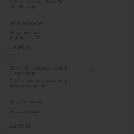
Öl från distriktet i USA av Ballast
Point Brewing.
Betyg recensenter
Betyg besökare
(2)
19.90
kr
3.50
av 5
10
Stone Buenaveza Salt &
Lime Lager
Lägg i varukorg
Öl från distriktet i USA av Stone
Brewing Escondido.
Betyg recensenter
Betyg besökare
22.90
kr