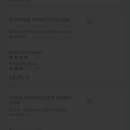
av 5
3
BrewDog Dead Pony Club
Lägg i varukorg
Öl från distriktet i Storbritannien av
BrewDog.
Betyg recensenter
(1)
Betyg besökare
4
(1)
av 5
18.90
kr
3.00
av 5
4
Stone Delicious IPA Gluten
Free
Lägg i varukorg
Öl från distriktet i USA av Stone
Brewing Co.