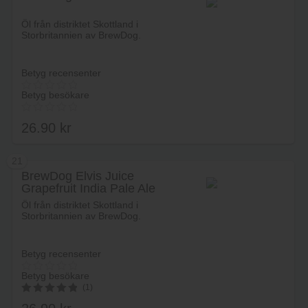
Lägg i varukorg
Öl från distriktet Skottland i
Storbritannien av BrewDog.
Betyg recensenter
Betyg besökare
26.90
kr
21
BrewDog Elvis Juice
Grapefruit India Pale Ale
Lägg i varukorg
Öl från distriktet Skottland i
Storbritannien av BrewDog.
Betyg recensenter
Betyg besökare
(1)