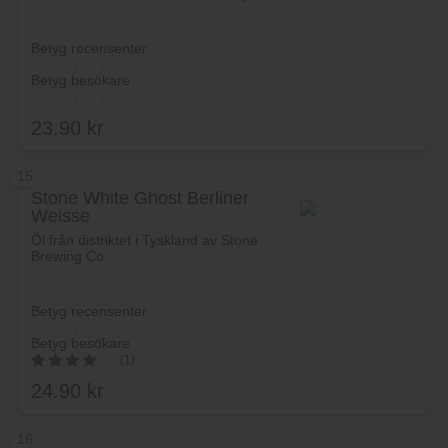
Betyg recensenter
Betyg besökare
23.90
kr
15
Stone White Ghost Berliner
Weisse
Lägg i varukorg
Öl från distriktet i Tyskland av Stone
Brewing Co.
Betyg recensenter
Betyg besökare
(1)
24.90
kr
4.00
av 5
16