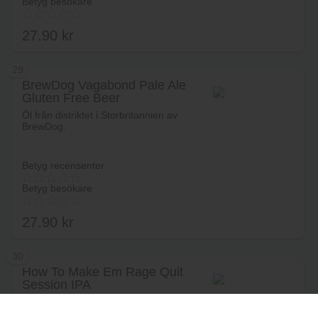
Betyg besökare
27.90
kr
29
BrewDog Vagabond Pale Ale
Gluten Free Beer
Lägg i varukorg
Öl från distriktet i Storbritannien av
BrewDog.
Betyg recensenter
Betyg besökare
27.90
kr
30
How To Make Em Rage Quit
Session IPA
Lägg i varukorg
Öl från distriktet i Sverige av This is
HOW Brewery.