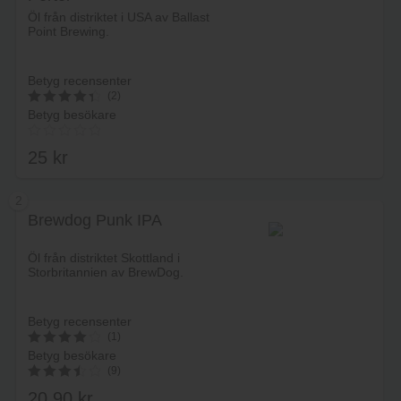
Öl från distriktet i USA av Ballast
Point Brewing.
Betyg recensenter
(2)
Betyg besökare
4.5
av 5
25
kr
2
Brewdog Punk IPA
Lägg i varukorg
Öl från distriktet Skottland i
Storbritannien av BrewDog.
Betyg recensenter
(1)
Betyg besökare
4.1
(9)
av 5
20.90
kr
3.56