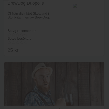
BrewDog Duopolis
Lägg i varukorg
Öl från distriktet Skottland i
Storbritannien av BrewDog.
Betyg recensenter
Betyg besökare
25
kr
Lägg i varukorg