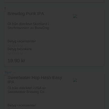
8
Brewdog Punk IPA
Lägg i varukorg
Öl från distriktet Skottland i
Storbritannien av BrewDog.
Betyg recensenter
Betyg besökare
19.90
kr
Tips!
Sweetwater Hop Hash Easy
IPA
Lägg i varukorg
Öl från distriktet i USA av
Sweetwater Brewing Co..
Betyg recensenter