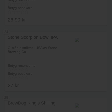
Betyg besökare
26.90
kr
24
Stone Scorpion Bowl IPA
Lägg i varukorg
Öl från distriktet i USA av Stone
Brewing Co.
Betyg recensenter
Betyg besökare
27
kr
25
BrewDog King’s Shilling
Lägg i varukorg