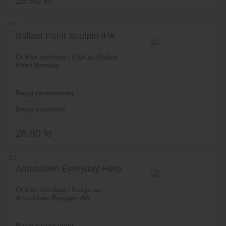
26.90
kr
5.00
av 5
22
Ballast Point Sculpin IPA
Lägg i varukorg
Öl från distriktet i USA av Ballast
Point Brewing.
Betyg recensenter
Betyg besökare
26.90
kr
23
Amundsen Everyday Hero
Lägg i varukorg
Öl från distriktet i Norge av
Amundsen Bryggeri AS.
Betyg recensenter