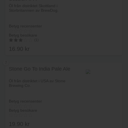
Lägg i varukorg
Öl från distriktet Skottland i
Storbritannien av BrewDog.
Betyg recensenter
Betyg besökare
(1)
16.90
kr
3.00
av 5
7
Stone Go To India Pale Ale
Lägg i varukorg
Öl från distriktet i USA av Stone
Brewing Co.
Betyg recensenter
Betyg besökare
19.90
kr