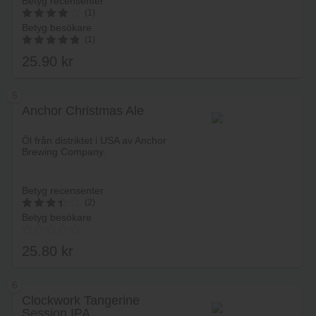
Betyg recensenter
(1)
Betyg besökare
4
(1)
av 5
25.90
kr
5.00
av 5
5
Anchor Christmas Ale
Lägg i varukorg
Öl från distriktet i USA av Anchor
Brewing Company.
Betyg recensenter
(2)
Betyg besökare
3.5
av 5
25.80
kr
6
Clockwork Tangerine
Session IPA