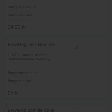
Betyg recensenter
Betyg besökare
24.90
kr
19
BrewDog Jack Hammer
Lägg i varukorg
Öl från distriktet Skottland i
Storbritannien av BrewDog.
Betyg recensenter
Betyg besökare
25
kr
20
BrewDog Zombie Cake