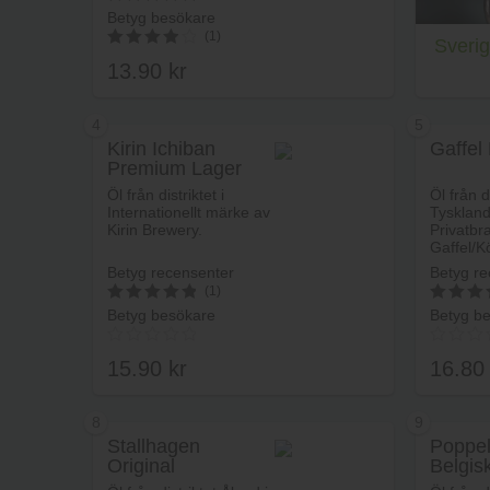
Betyg besökare
5
(1)
av 5
Sveri
13.90
kr
4.00
av 5
4
5
Kirin Ichiban
Gaffel
Premium Lager
Lägg i varukorg
Öl från distriktet i
Öl från di
Internationellt märke av
Tyskland
Kirin Brewery.
Privatbr
Gaffel/K
Betyg recensenter
Betyg re
(1)
Betyg besökare
Betyg b
5
5
av 5
av 5
15.90
kr
16.8
8
9
Stallhagen
Poppel
Original
Belgis
Lägg i varukorg