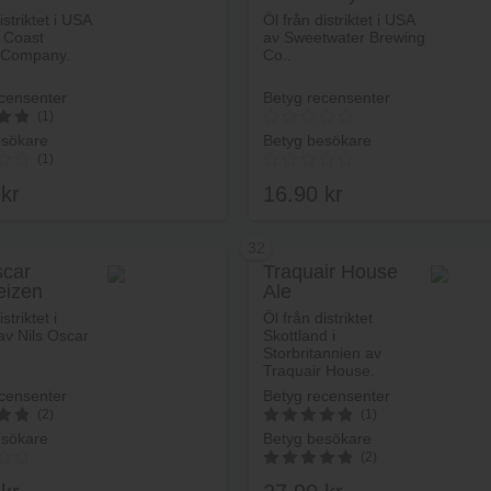
Lägg i varukorg
Lägg i va
istriktet i USA
Öl från distriktet i USA
 Coast
av Sweetwater Brewing
 Company.
Co..
censenter
Betyg recensenter
(1)
esökare
Betyg besökare
(1)
0
kr
16.90
kr
32
scar
Traquair House
eizen
Ale
Lägg i varukorg
Lägg i va
striktet i
Öl från distriktet
av Nils Oscar
Skottland i
Storbritannien av
Traquair House.
censenter
Betyg recensenter
(2)
(1)
esökare
Betyg besökare
5
(2)
av 5