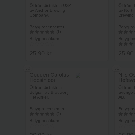
Lägg i varukorg
Öl från distriktet i USA
Öl från d
av Anchor Brewing
av North
Company.
Brewing
Betyg recensenter
Betyg re
(1)
Betyg besökare
Betyg b
5
5
av 5
av 5
25.90
kr
25.9
3.00
av 5
30
31
Gouden Carolus
Nils O
Hopsinjoor
Hefew
Lägg i varukorg
Öl från distriktet i
Öl från di
Belgien av Brouwerij
Sverige 
Het Anker.
AB.
Betyg recensenter
Betyg re
(2)
Betyg besökare
Betyg b
5
5
av 5
av 5