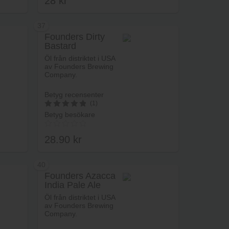
28
kr
37
Founders Dirty
Bastard
rukorg
Lägg i varukorg
Öl från distriktet i USA
av Founders Brewing
Company.
Betyg recensenter
(1)
Betyg besökare
5
av 5
28.90
kr
40
Founders Azacca
India Pale Ale
rukorg
Lägg i varukorg
Öl från distriktet i USA
av Founders Brewing
Company.