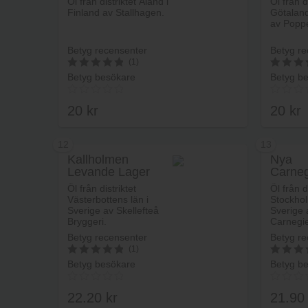
Öl från distriktet Åland i
Öl från d
Finland av Stallhagen.
Götaland
av Poppe
Betyg recensenter
Betyg re
(1)
Betyg besökare
Betyg b
5
5
av 5
av 5
20
kr
20
kr
12
13
Kallholmen
Nya
Levande Lager
Carneg
Lägg i varukorg
Amber
Öl från distriktet
Öl från d
Västerbottens län i
Stockhol
Sverige av Skellefteå
Sverige 
Bryggeri.
Carnegie
Betyg recensenter
Betyg re
(1)
Betyg besökare
Betyg b
5
5
av 5
av 5
22.20
kr
21.9