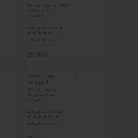
rukorg
Lägg i varukorg
Öl från distriktet i USA
av Oskar Blues
Brewery.
Betyg recensenter
(2)
Betyg besökare
5
av 5
25.90
kr
33
Aass Juleøl
Vellagret
rukorg
Lägg i varukorg
Öl från distriktet i
Norge av Aass
Bryggeri.
Betyg recensenter
(1)
Betyg besökare
5
av 5