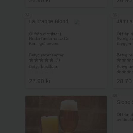
26.90
kr
26.9
34
35
La Trappe Blond
Jämtla
Lägg i varukorg
Öl från distriktet i
Öl från di
Nederländerna av De
Sverige 
Koningshoeven.
Bryggeri
Betyg recensenter
Betyg re
(1)
Betyg besökare
Betyg b
5
5
av 5
av 5
27.90
kr
28.7
4.00
av 5
38
Slope 
Lägg i varukorg
Öl från d
av Bould