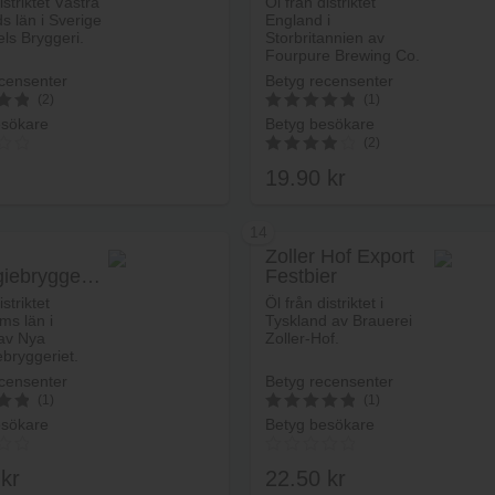
istriktet Västra
Öl från distriktet
s län i Sverige
England i
ls Bryggeri.
Storbritannien av
Fourpure Brewing Co.
censenter
Betyg recensenter
(2)
(1)
esökare
Betyg besökare
5
(2)
av 5
19.90
kr
4.00
av 5
14
Zoller Hof Export
iebryggeriet
Festbier
Lägg i varukorg
Lägg i va
 Ale
istriktet
Öl från distriktet i
ms län i
Tyskland av Brauerei
av Nya
Zoller-Hof.
bryggeriet.
censenter
Betyg recensenter
(1)
(1)
esökare
Betyg besökare
5
av 5
0
kr
22.50
kr