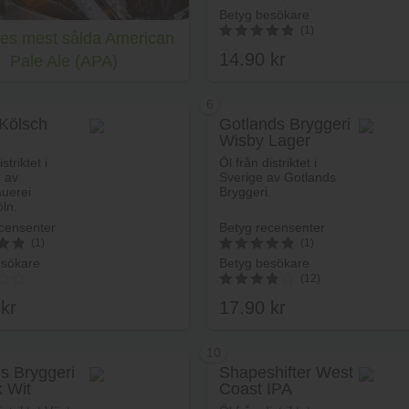
Betyg besökare
5
(1)
ges mest sålda American
av 5
14.90
kr
Pale Ale (APA)
5.00
av 5
6
 Kölsch
Gotlands Bryggeri
Wisby Lager
Lägg i va
striktet i
Öl från distriktet i
 av
Sverige av Gotlands
auerei
Bryggeri.
öln.
censenter
Betyg recensenter
(1)
(1)
esökare
Betyg besökare
5
(12)
av 5
0
kr
17.90
kr
3.92
av 5
10
s Bryggeri
Shapeshifter West
k Wit
Coast IPA
Lägg i varukorg
Lägg i va