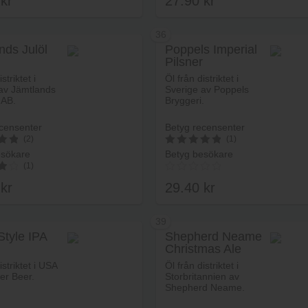
0
kr
27.90
kr
5.00
av 5
36
nds Julöl
Poppels Imperial
Pilsner
Lägg i varukorg
Lägg i va
striktet i
Öl från distriktet i
av Jämtlands
Sverige av Poppels
 AB.
Bryggeri.
censenter
Betyg recensenter
(2)
(1)
esökare
Betyg besökare
5
(1)
av 5
0
kr
29.40
kr
39
Style IPA
Shepherd Neame
Christmas Ale
Lägg i varukorg
Lägg i va
istriktet i USA
Öl från distriktet i
er Beer.
Storbritannien av
Shepherd Neame.