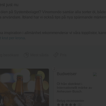
est just nu
sta ölen på Systembolaget? Vinomondo samlar alla sorter öl, båd
 användare. Ibland har vi också tips på nya spännande märken so
 ha inspiration i allmänhet rekommenderar vi våra topplistor, ka
t krut per krona
.
yg besökare
Mest sålda
Pris
2
Budweiser
Öl från distriktet i
Internationellt märke av
Anheuser-Busch.
Betyg recensenter
(1)