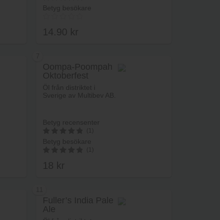
Betyg besökare
5
av 5
14.90
kr
7
Oompa-Poompah
Oktoberfest
rukorg
Lägg i varukorg
Öl från distriktet i
Sverige av Multibev AB.
Betyg recensenter
(1)
Betyg besökare
5
(1)
av 5
18
kr
5.00
av 5
11
Fuller’s India Pale
Ale
rukorg
Lägg i varukorg