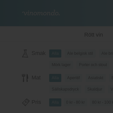
Rött vin
Smak
Alla
Ale belgisk stil
Ale br
Mörk lager
Porter och stout
Mat
Alla
Aperitif
Asiatiskt
Sällskapsdryck
Skaldjur
V
Pris
Alla
0 kr - 80 kr
80 kr - 100 