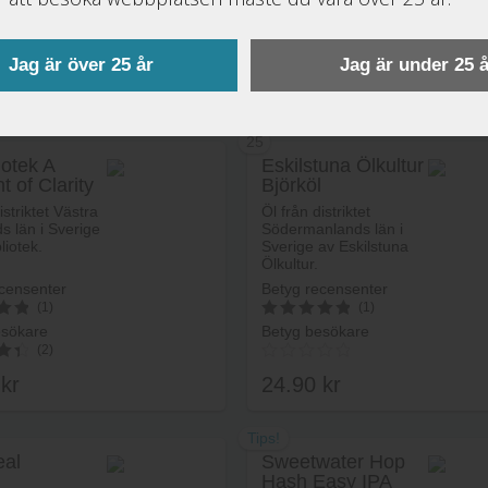
(1)
(1)
esökare
Betyg besökare
5
(3)
av 5
Jag är över 25 år
Jag är under 25 å
0
kr
23.90
kr
25
iotek A
Eskilstuna Ölkultur
 of Clarity
Björköl
Lägg i varukorg
Lägg i va
istriktet Västra
Öl från distriktet
s län i Sverige
Södermanlands län i
liotek.
Sverige av Eskilstuna
Ölkultur.
censenter
Betyg recensenter
(1)
(1)
esökare
Betyg besökare
5
(2)
av 5
0
kr
24.90
kr
Tips!
eal
Sweetwater Hop
Hash Easy IPA