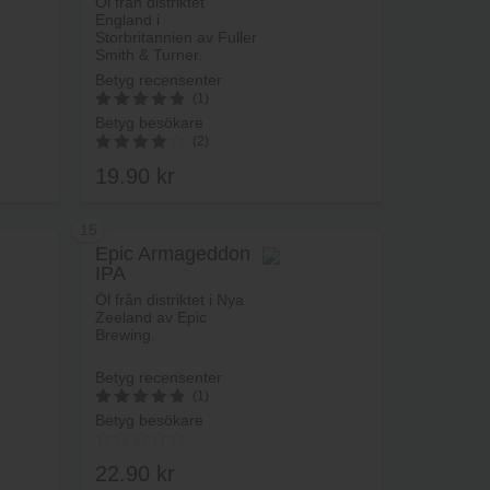
Öl från distriktet
England i
Storbritannien av Fuller
Smith & Turner.
Betyg recensenter
(1)
Betyg besökare
5
(2)
av 5
19.90
kr
4.00
av 5
15
Epic Armageddon
IPA
rukorg
Lägg i varukorg
Öl från distriktet i Nya
Zeeland av Epic
Brewing.
Betyg recensenter
(1)
Betyg besökare
5
av 5
22.90
kr