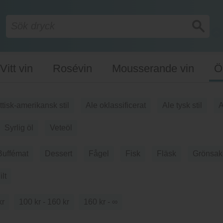
Vitt vin
Rosévin
Mousserande vin
Ö
ittisk-amerikansk stil
Ale oklassificerat
Ale tysk stil
A
Syrlig öl
Veteöl
Buffémat
Dessert
Fågel
Fisk
Fläsk
Grönsak
ilt
kr
100 kr - 160 kr
160 kr - ∞