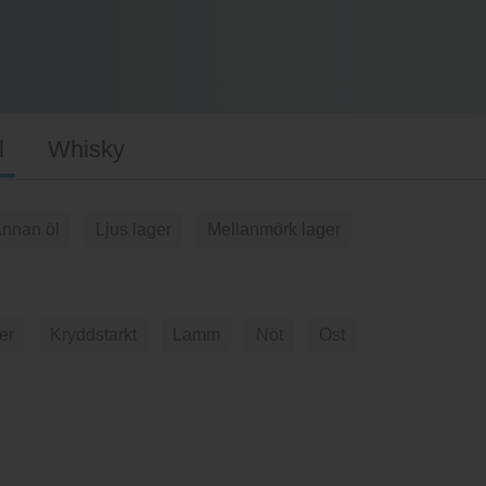
Topplistor
Artiklar
Om Vinomondo
l
Whisky
nnan öl
Ljus lager
Mellanmörk lager
er
Kryddstarkt
Lamm
Nöt
Ost