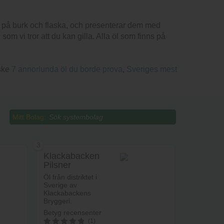
e på burk och flaska, och presenterar dem med
m vi tror att du kan gilla. Alla öl som finns på
nske
7 annorlunda öl du borde prova
,
Sveriges mest
Mitt Bolag:
3
Klackabacken
Pilsner
Öl från distriktet i
Sverige av
Klackabackens
Bryggeri.
Betyg recensenter
(1)