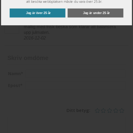
att besöka webbplatsen måste du vara över 25 år.
Jag är över 25 år
Jag är under 25 år
Årets bästa alkoholfria julöl. Fruktigt, knäckigt
maltig med frisk beska som klarar att balansera
upp julmaten.
2016-12-02
Skriv omdöme
Namn
*
Epost
*
Ditt betyg: