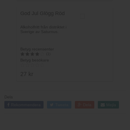
God Jul Glögg Röd
Alkoholfritt från distriktet i
Sverige av Saturnus.
Betyg recensenter
(1)
Betyg besökare
4
av 5
27
kr
Dela
Rekommendera
Tweeta
Dela
Mejla