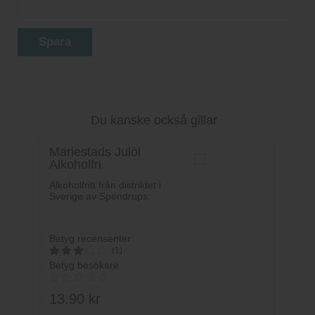
Spara
Du kanske också gillar
Mariestads Julöl
Alkoholfri
Alkoholfritt från distriktet i
Sverige av Spendrups.
Betyg recensenter
(1)
Betyg besökare
3
av 5
13.90
kr