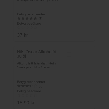
Betyg recensenter
(1)
Betyg besökare
5
av 5
37
kr
Nils Oscar Alkoholfri
Julöl
Alkoholfritt från distriktet i
Sverige av Nils Oscar.
Betyg recensenter
(2)
Betyg besökare
3.5
av 5
15.90
kr