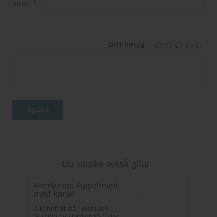
Epost
*
Ditt betyg:
Spara
Du kanske också gillar
Herrljunga Äppelmust
med kanel
Alkoholfritt från distriktet i
Sverige av Herrljunga Cider.