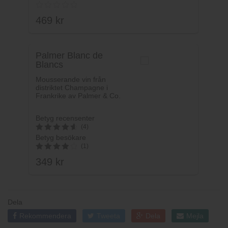
5
av 5
469
kr
Palmer Blanc de
Blancs
Mousserande vin från
distriktet Champagne i
Frankrike av Palmer & Co.
Betyg recensenter
(4)
Betyg besökare
4.75
(1)
av 5
349
kr
4
av 5
Dela
Rekommendera
Tweeta
Dela
Mejla