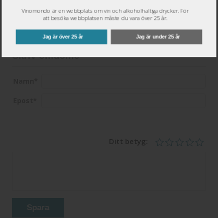
bröddofter och lång syrligt god avslutning.
Vinomondo är en webbplats om vin och alkoholhaltiga drycker. För
2015-12-29
att besöka webbplatsen måste du vara över 25 år.
Läs hela recensionen
Jag är över 25 år
Jag är under 25 år
Skriv omdöme
Namn
*
Epost
*
Ditt betyg:
Spara