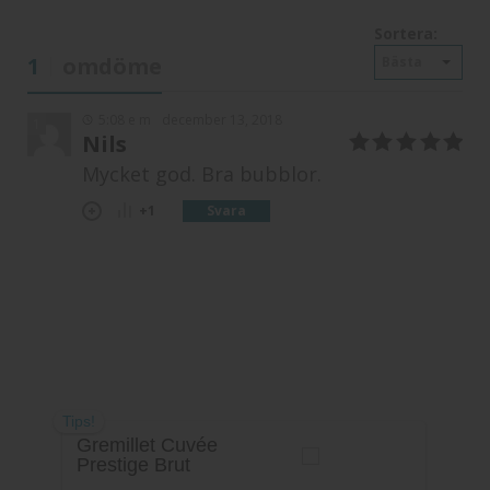
Sortera:
1
omdöme
Bästa
5:08 e m
december 13, 2018
1
Nils
5
av 5
Mycket god. Bra bubblor.
Svara
+1
Tips!
Gremillet Cuvée
Prestige Brut