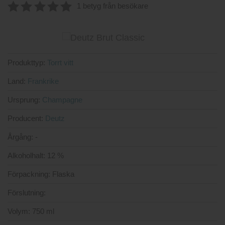
4.6666666666667
1 betyg från besökare
av 5
5.00
av 5
Produkttyp:
Torrt vitt
Land:
Frankrike
Ursprung:
Champagne
Producent:
Deutz
Årgång:
-
Alkoholhalt:
12 %
Förpackning:
Flaska
Förslutning:
Volym:
750 ml