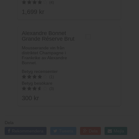
5
(4)
av 5
1,699
kr
4
av 5
Alexandre Bonnet
Grande Réserve Brut
Mousserande vin från
distriktet Champagne i
Frankrike av Alexandre
Bonnet.
Betyg recensenter
(1)
Betyg besökare
4.2
(3)
av 5
300
kr
3.67
av 5
Dela
Rekommendera
Tweeta
Dela
Mejla