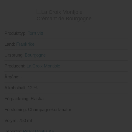
Produkttyp:
Torrt vitt
Land:
Frankrike
Ursprung:
Bourgogne
Producent:
La Croix Montjoie
Årgång:
-
Alkoholhalt:
12 %
Förpackning:
Flaska
Förslutning:
Champagnekork-natur
Volym:
750 ml
Importör:
Picky Drinks AB