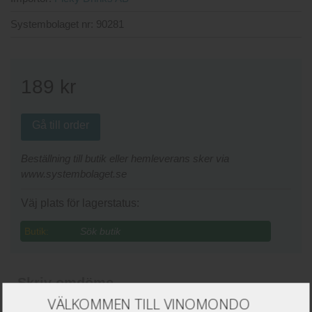
Systembolaget nr:
90281
189
kr
Gå till order
Beställning till butik eller hemleverans sker via
www.systembolaget.se
Väj plats för lagerstatus:
Butik:
Skriv omdöme
VÄLKOMMEN TILL VINOMONDO