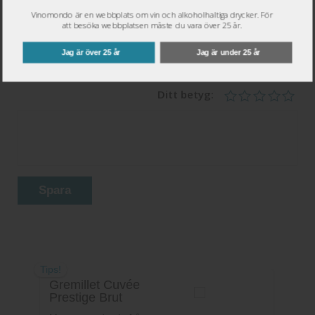
Namn
*
Vinomondo är en webbplats om vin och alkoholhaltiga drycker. För
att besöka webbplatsen måste du vara över 25 år.
Epost
*
Jag är över 25 år
Jag är under 25 år
Ditt betyg:
Spara
Tips!
Gremillet Cuvée
Prestige Brut