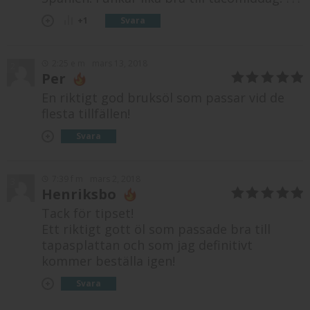
Svara
+1
2:25 e m
mars 13, 2018
2
Per
5
av 5
En riktigt god bruksöl som passar vid de
flesta tillfällen!
Svara
7:39 f m
mars 2, 2018
3
Henriksbo
5
av 5
Tack för tipset!
Ett riktigt gott öl som passade bra till
tapasplattan och som jag definitivt
kommer beställa igen!
Svara