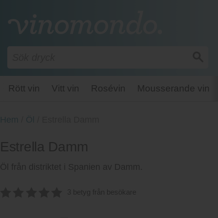
Rött vin
Vitt vin
Rosévin
Mousserande vin
Hem
/
Öl
/
Estrella Damm
Estrella Damm
Öl från distriktet i Spanien av Damm.
3 betyg från besökare
5.00
av 5