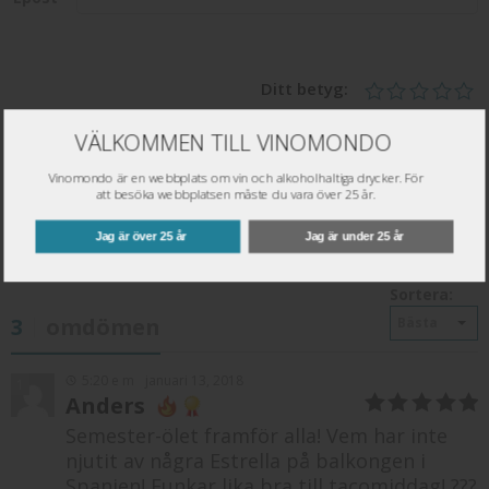
Ditt betyg:
VÄLKOMMEN TILL VINOMONDO
Vinomondo är en webbplats om vin och alkoholhaltiga drycker. För
att besöka webbplatsen måste du vara över 25 år.
Spara
Jag är över 25 år
Jag är under 25 år
Sortera:
3
omdömen
Bästa
5:20 e m
januari 13, 2018
1
Anders
5
av 5
Semester-ölet framför alla! Vem har inte
njutit av några Estrella på balkongen i
Spanien! Funkar lika bra till tacomiddag! ???