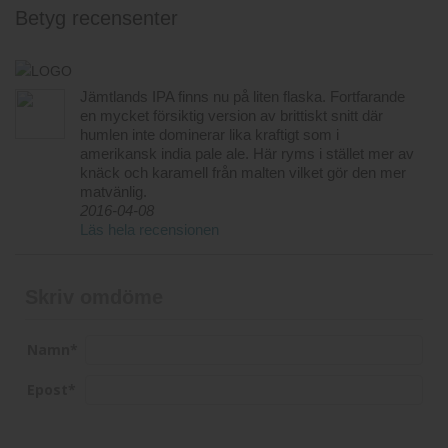
Betyg recensenter
Jämtlands IPA finns nu på liten flaska. Fortfarande
en mycket försiktig version av brittiskt snitt där
humlen inte dominerar lika kraftigt som i
amerikansk india pale ale. Här ryms i stället mer av
knäck och karamell från malten vilket gör den mer
matvänlig.
2016-04-08
Läs hela recensionen
Skriv omdöme
Namn
*
Epost
*