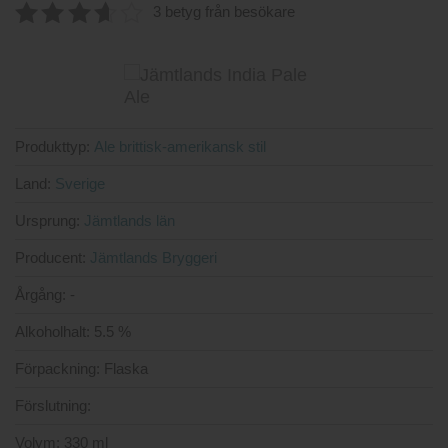
3
av 5
3 betyg från besökare
3.67
av
5
Produkttyp:
Ale brittisk-amerikansk stil
Land:
Sverige
Ursprung:
Jämtlands län
Producent:
Jämtlands Bryggeri
Årgång:
-
Alkoholhalt:
5.5 %
Förpackning:
Flaska
Förslutning:
Volym:
330 ml