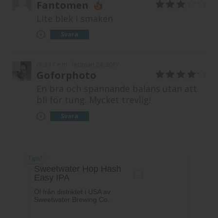
Fantomen
3
av 5
Lite blek i smaken
Svara
3:17 e m
februari 24, 2017
3
Goforphoto
4
av 5
En bra och spännande balans utan att
bli för tung. Mycket trevlig!
Svara
Tips!
Sweetwater Hop Hash
Easy IPA
Öl från distriktet i USA av
Sweetwater Brewing Co..