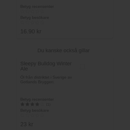
Betyg recensenter
Betyg besökare
16.90
kr
Du kanske också gillar
Lägg i varukorg
Sleepy Bulldog Winter
Ale
Öl från distriktet i Sverige av
Gotlands Bryggeri.
Betyg recensenter
(1)
Betyg besökare
4
av 5
23
kr