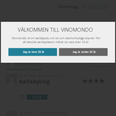
Ditt betyg:
VÄLKOMMEN TILL VINOMONDO
Vinomondo är en webbplats om vin och alkoholhaltiga drycker. För
Spara
att besöka webbplatsen måste du vara över 25 år.
Jag är över 25 år
Jag är under 25 år
Sortera:
3
omdömen
Bästa
9:31 e m
december 9, 2018
1
Kallebyling
4
av 5
.
Svara
2:48 e m
november 25, 2018
2