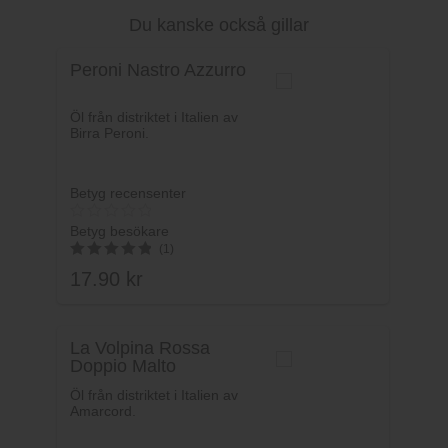
Du kanske också gillar
Lägg i varukorg
Peroni Nastro Azzurro
Öl från distriktet i Italien av
Birra Peroni.
Betyg recensenter
Betyg besökare
(1)
17.90
kr
5
av 5
La Volpina Rossa
Doppio Malto
Öl från distriktet i Italien av
Amarcord.