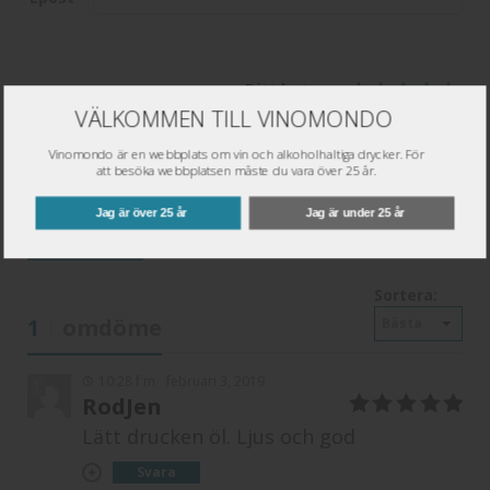
Ditt betyg:
VÄLKOMMEN TILL VINOMONDO
Vinomondo är en webbplats om vin och alkoholhaltiga drycker. För
att besöka webbplatsen måste du vara över 25 år.
Jag är över 25 år
Jag är under 25 år
Spara
Sortera:
1
omdöme
Bästa
10:28 f m
februari 3, 2019
1
RodJen
5
av 5
Lätt drucken öl. Ljus och god
Svara