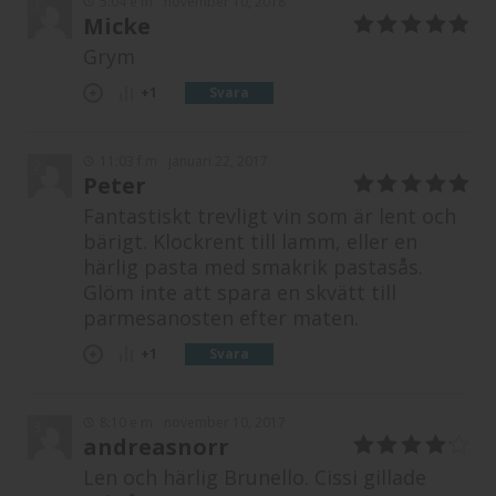
5:04 e m
november 10, 2018
1
Micke
5
av 5
Grym
Svara
+1
11:03 f m
januari 22, 2017
2
Peter
5
av 5
Fantastiskt trevligt vin som är lent och
bärigt. Klockrent till lamm, eller en
härlig pasta med smakrik pastasås.
Glöm inte att spara en skvätt till
parmesanosten efter maten.
Svara
+1
8:10 e m
november 10, 2017
3
andreasnorr
4
av 5
Len och härlig Brunello. Cissi gillade