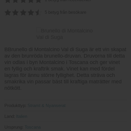
5
av 5
5 betyg från besökare
4.60
av 5
BBrunello di Montalcino Val di Suga är ett vin skapat
av den brunröda brunello-druvan. Druvorna till detta
vin odlas i byn Montalcino i Toscana och ger vinet
en fyllig och kraftrik smak. Vinet kan med fördel
lagras för ännu större fyllighet. Detta sträva och
smakrika vin passar bäst till kraftiga maträtter med
nötkött.
Produkttyp:
Stramt & Nyanserat
Land:
Italien
Ursprung:
Toscana