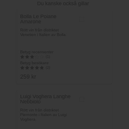
Du kanske också gillar
Bolla Le Poiane
Amarone
Rött vin från distriktet
Venetien i Italien av Bolla.
Betyg recensenter
(1)
Betyg besökare
3
(2)
av 5
259
kr
5
av 5
Luigi Voghera Langhe
Nebbiolo
Rött vin från distriktet
Piemonte i Italien av Luigi
Voghera.