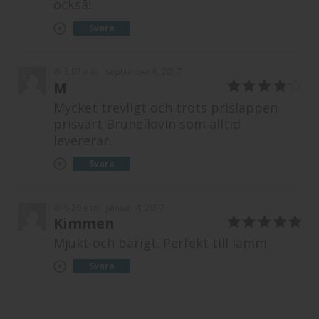
också!
Svara
3:07 e m
september 6, 2017
4
M
4
av 5
Mycket trevligt och trots prislappen
prisvärt Brunellovin som alltid
levererar.
Svara
6:26 e m
januari 4, 2017
5
Kimmen
5
av 5
Mjukt och bärigt. Perfekt till lamm
Svara