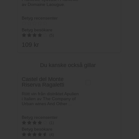
av Domaine Laougue.
Betyg recensenter
Betyg besökare
(5)
109
kr
4.2
av 5
Du kanske också gillar
Lägg i varukorg
Castel del Monte
Riserva Ragaletti
Rött vin från distriktet Apulien
i Italien av The Company of
Urban wines And Other…
Betyg recensenter
(1)
Betyg besökare
4
(4)
av 5