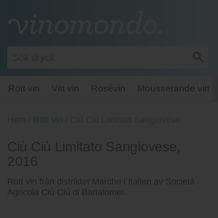
Rött vin
Vitt vin
Rosévin
Mousserande vin
Hem
/
Rött vin
/
Ciù Ciù Limitato Sangiovese
Ciù Ciù Limitato Sangiovese,
2016
Rött vin från distriktet Marche i Italien av Societá
Agricola Ciú Ciú di Bartalomei.