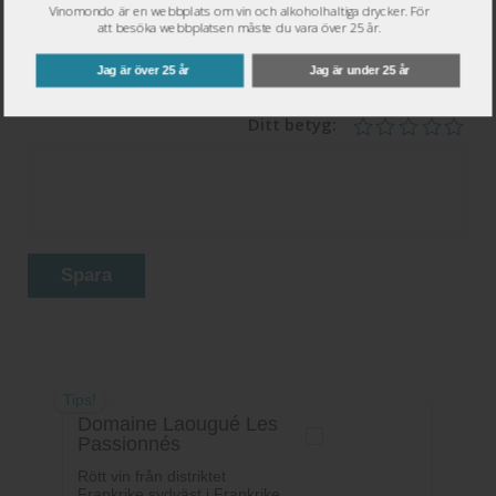
Vinomondo är en webbplats om vin och alkoholhaltiga drycker. För
att besöka webbplatsen måste du vara över 25 år.
Epost
*
Jag är över 25 år
Jag är under 25 år
Ditt betyg:
Spara
Tips!
Domaine Laougué Les
Passionnés
Rött vin från distriktet
Frankrike sydväst i Frankrike