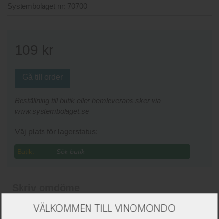
Systembolaget nr:
70700
109
kr
Gå till order
Beställning till butik eller hemleverans sker via
www.systembolaget.se
Väj plats för lagerstatus:
Butik:
Skriv omdöme
VÄLKOMMEN TILL VINOMONDO
Namn
*