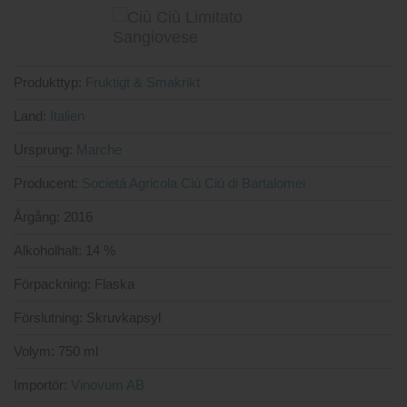
Produkttyp:
Fruktigt & Smakrikt
Land:
Italien
Ursprung:
Marche
Producent:
Societá Agricola Ciú Ciú di Bartalomei
Årgång:
2016
Alkoholhalt:
14 %
Förpackning:
Flaska
Förslutning:
Skruvkapsyl
Volym:
750 ml
Importör:
Vinovum AB