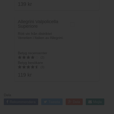
139
kr
4.75
av 5
Allegrini Valpolicella
Superiore
Rött vin från distriktet
Venetien i Italien av Allegrini.
Betyg recensenter
(2)
Betyg besökare
4.1
(3)
av 5
119
kr
4.67
av 5
Dela
Rekommendera
Tweeta
Dela
Mejla