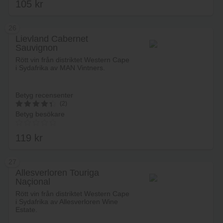
105
kr
3.64
av 5
26
Lievland Cabernet
Sauvignon
Lägg i varukorg
Rött vin från distriktet Western Cape
i Sydafrika av MAN Vintners.
Betyg recensenter
(2)
Betyg besökare
4.5
av 5
119
kr
27
Allesverloren Touriga
Naçional
Lägg i varukorg
Rött vin från distriktet Western Cape
i Sydafrika av Allesverloren Wine
Estate.