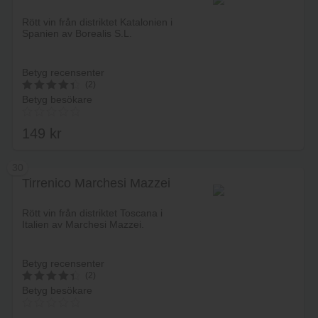
Lägg i varukorg
Rött vin från distriktet Katalonien i
Spanien av Borealis S.L.
Betyg recensenter
(2)
Betyg besökare
4.5
av 5
149
kr
30
Tirrenico Marchesi Mazzei
Lägg i varukorg
Rött vin från distriktet Toscana i
Italien av Marchesi Mazzei.
Betyg recensenter
(2)
Betyg besökare
4.5
av 5