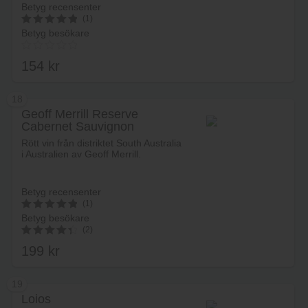
Betyg recensenter
(1)
Betyg besökare
5
av 5
154
kr
18
Geoff Merrill Reserve
Cabernet Sauvignon
Lägg i varukorg
Rött vin från distriktet South Australia
i Australien av Geoff Merrill.
Betyg recensenter
(1)
Betyg besökare
5
(2)
av 5
199
kr
4.50
av 5
19
Loios