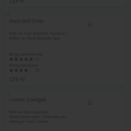
119
kr
3.78
av 5
12
Masi Bell’Ovile
Lägg i varukorg
Rött vin från distriktet Toscana i
Italien av Masi Agricola Spa.
Betyg recensenter
(1)
Betyg besökare
5
(1)
av 5
119
kr
4.00
av 5
13
Loimer Zweigelt
Lägg i varukorg
Rött vin från distriktet
Niederösterreich i Österrike av
Weingut Fred Loimer.