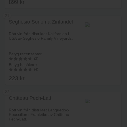
899
kr
21
Seghesio Sonoma Zinfandel
Lägg i varukorg
Rött vin från distriktet Kalifornien i
USA av Seghesio Family Vineyards.
Betyg recensenter
(3)
Betyg besökare
4.7333333333333
(4)
av 5
223
kr
4.75
av 5
22
Château Pech-Latt
Lägg i varukorg
Rött vin från distriktet Languedoc-
Roussillon i Frankrike av Château
Pech-Latt.