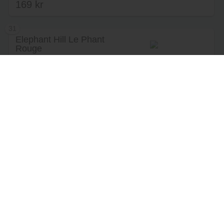
169
kr
31
Elephant Hill Le Phant
Rouge
Lägg i varukorg
Rött vin från distriktet Hawke's Bay i
Nya Zeeland av Elephant Hill Estate
& Winery…
Betyg recensenter
(2)
Betyg besökare
4.5
av 5
179
kr
32
Hartenberg Shiraz
Lägg i varukorg
Rött vin från distriktet Western Cape
i Sydafrika av Hartenberg Estate.