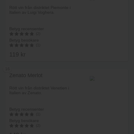
Lägg i varukorg
Rött vin från distriktet Piemonte i
Italien av Luigi Voghera.
Betyg recensenter
(2)
Betyg besökare
5
(1)
av 5
119
kr
5.00
av 5
16
Zenato Merlot
Lägg i varukorg
Rött vin från distriktet Venetien i
Italien av Zenato.
Betyg recensenter
(1)
Betyg besökare
5
(2)
av 5