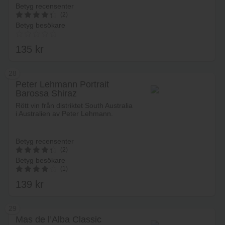
Betyg recensenter
(2)
Betyg besökare
4.5
av 5
135
kr
28
Peter Lehmann Portrait
Barossa Shiraz
Lägg i varukorg
Rött vin från distriktet South Australia
i Australien av Peter Lehmann.
Betyg recensenter
(2)
Betyg besökare
4.5
(1)
av 5
139
kr
4.00
av 5
29
Mas de l’Alba Classic