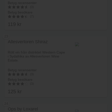
Betyg recensenter
(3)
Betyg besökare
4.6666666666667
(7)
av 5
119
kr
4.57
av 5
23
Allesverloren Shiraz
Lägg i varukorg
Rött vin från distriktet Western Cape
i Sydafrika av Allesverloren Wine
Estate.
Betyg recensenter
(3)
Betyg besökare
4.6666666666667
(3)
av 5
125
kr
4.33
av 5
24
Ops by Loxarel