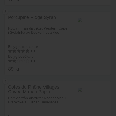
3
Porcupine Ridge Syrah
Lägg i varukorg
Rött vin från distriktet Western Cape
i Sydafrika av Boekenhoutskloof.
Betyg recensenter
(1)
Betyg besökare
5
(1)
av 5
89
kr
2.00
av 5
4
Côtes du Rhône Villages
Cuvée Marion Papin
Lägg i varukorg
Rött vin från distriktet Rhonedalen i
Frankrike av Urban Beverages.