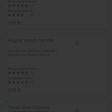
Betyg recensenter
(2)
Betyg besökare
5
(8)
av 5
109
kr
3.75
av 5
9
Regina Viarum Mencía
Lägg i varukorg
Rött vin från distriktet Galicien i
Spanien av Regina Viarum.
Betyg recensenter
(1)
Betyg besökare
5
(2)
av 5
109
kr
5.00
av 5
10
Torres Gran Coronas