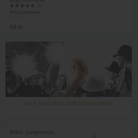
Betyg recensenter
(1)
Betyg besökare
5
av 5
89
kr
Lägg i varukorg
De 9 mest sålda röda kändisvinerna
5
Boira’ Sangiovese