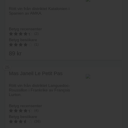
Lägg i varukorg
Rött vin från distriktet Katalonien i
Spanien av AMKA.
Betyg recensenter
(2)
Betyg besökare
4.5
(1)
av 5
89
kr
4.00
av 5
25
Mas Janeil Le Petit Pas
Lägg i varukorg
Rött vin från distriktet Languedoc-
Roussillon i Frankrike av François
Lurton.
Betyg recensenter
(4)
Betyg besökare
4.5
(36)
av 5