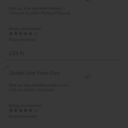
Lägg i varukorg
Rött vin från distriktet Alentejo i
Portugal av João Portugal Ramos.
Betyg recensenter
(1)
Betyg besökare
5
av 5
219
kr
20
Shafer One Point Five
Lägg i varukorg
Rött vin från distriktet Kalifornien i
USA av Shafer Vineyards.
Betyg recensenter
(1)
Betyg besökare
5
av 5