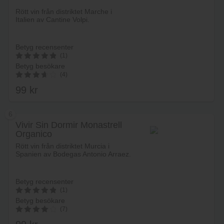
Rött vin från distriktet Marche i
Italien av Cantine Volpi.
Betyg recensenter
(1)
Betyg besökare
5
(4)
av 5
99
kr
3.75
av 5
6
Vivir Sin Dormir Monastrell
Organico
Lägg i varukorg
Rött vin från distriktet Murcia i
Spanien av Bodegas Antonio Arraez.
Betyg recensenter
(1)
Betyg besökare
5
(7)
av 5