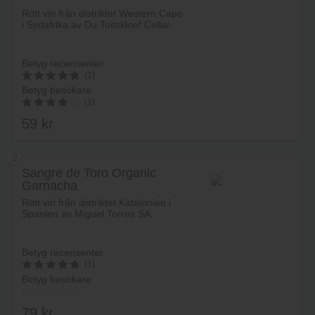
Rött vin från distriktet Western Cape
i Sydafrika av Du Toitskloof Cellar.
Betyg recensenter
(1)
Betyg besökare
5
(1)
av 5
59
kr
4.00
av 5
2
Sangre de Toro Organic
Garnacha
Lägg i varukorg
Rött vin från distriktet Katalonien i
Spanien av Miguel Torres SA.
Betyg recensenter
(1)
Betyg besökare
5
av 5
79
kr