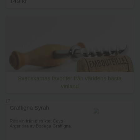
149
kr
5.00
av 5
Lägg i varukorg
Svenskarnas favoriter från världens bästa
vinland
17
Graffigna Syrah
Rött vin från distriktet Cuyo i
Argentina av Bodega Graffigna.