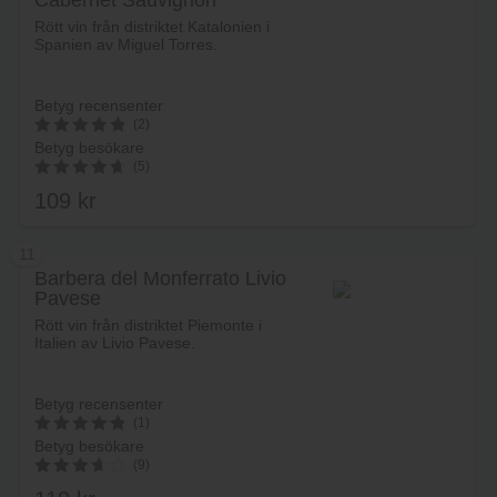
Cabernet Sauvignon
Lägg i varukorg
Reserva
Rött vin från distriktet Katalonien i
Spanien av Miguel Torres.
Betyg recensenter
(2)
Betyg besökare
5
(5)
av 5
109
kr
4.80
av 5
11
Barbera del Monferrato Livio
Pavese
Lägg i varukorg
Rött vin från distriktet Piemonte i
Italien av Livio Pavese.
Betyg recensenter
(1)
Betyg besökare
5
(9)
av 5