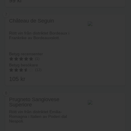
99
kr
4.14
av 5
7
Château de Seguin
Lägg i varukorg
Rött vin från distriktet Bordeaux i
Frankrike av Bordeauxslott.
Betyg recensenter
(1)
Betyg besökare
5
(12)
av 5
105
kr
3.67
av 5
8
Prugneto Sangiovese
Superiore
Lägg i varukorg
Rött vin från distriktet Emilia-
Romagna i Italien av Poderi dal
Nespoli.