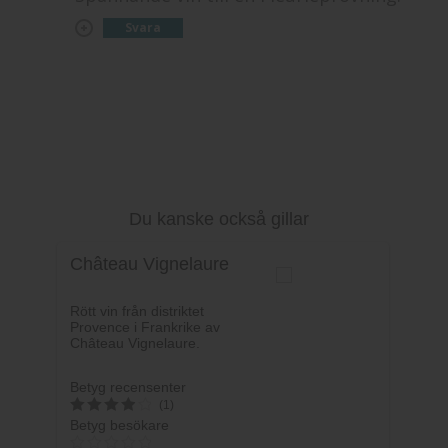
Svara
Du kanske också gillar
Château Vignelaure
Rött vin från distriktet
Provence i Frankrike av
Château Vignelaure.
Betyg recensenter
(1)
Betyg besökare
4