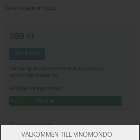
Systembolaget nr:
90216
399
kr
Gå till order
Beställning till butik eller hemleverans sker via
www.systembolaget.se
Väj plats för lagerstatus:
Butik:
Skriv omdöme
VÄLKOMMEN TILL VINOMONDO