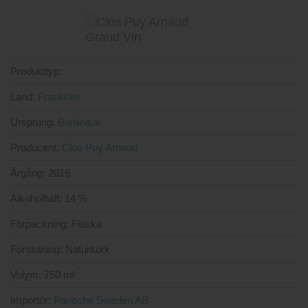
4.00
av
5
Produkttyp:
Land:
Frankrike
Ursprung:
Bordeaux
Producent:
Clos Puy Arnaud
Årgång:
2016
Alkoholhalt:
14 %
Förpackning:
Flaska
Förslutning:
Naturkork
Volym:
750 ml
Importör:
Panache Sweden AB