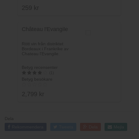
av 5
259
kr
Château l'Evangile
Rött vin från distriktet
Bordeaux i Frankrike av
Chateau l'Evangile.
Betyg recensenter
(1)
Betyg besökare
4
av 5
2,799
kr
Dela
Rekommendera
Tweeta
Dela
Mejla