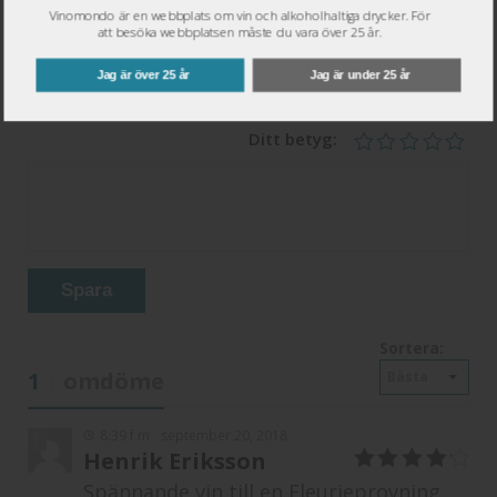
Namn
*
Vinomondo är en webbplats om vin och alkoholhaltiga drycker. För
att besöka webbplatsen måste du vara över 25 år.
Epost
*
Jag är över 25 år
Jag är under 25 år
Ditt betyg:
Spara
Sortera:
1
omdöme
Bästa
8:39 f m
september 20, 2018
1
Henrik Eriksson
4
av 5
Spännande vin till en Fleurieprovning.