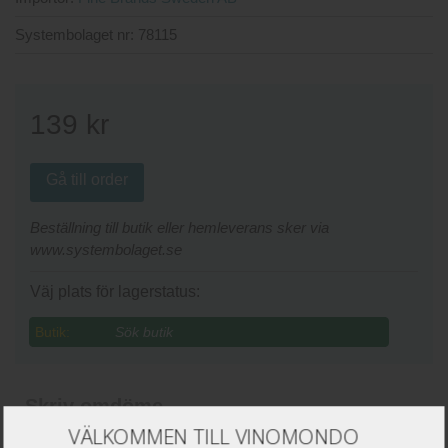
Systembolaget nr:
78115
139
kr
Gå till order
Beställning till butik eller hemleverans sker via
www.systembolaget.se
Väj plats för lagerstatus:
Butik:
Skriv omdöme
VÄLKOMMEN TILL VINOMONDO