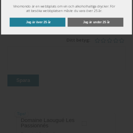
Namn
*
Vinomondo är en webbplats om vin och alkoholhaltiga drycker. För
att besöka webbplatsen måste du vara över 25 år.
Epost
*
Jag är över 25 år
Jag är under 25 år
Ditt betyg:
Spara
Tips!
Domaine Laougué Les
Passionnés