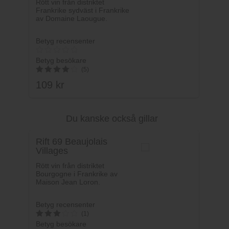
Rött vin från distriktet
Frankrike sydväst i Frankrike
av Domaine Laougue.
Betyg recensenter
Betyg besökare
(5)
109
kr
4.2
av 5
Du kanske också gillar
Lägg i varukorg
Rift 69 Beaujolais
Villages
Rött vin från distriktet
Bourgogne i Frankrike av
Maison Jean Loron.
Betyg recensenter
(1)
Betyg besökare