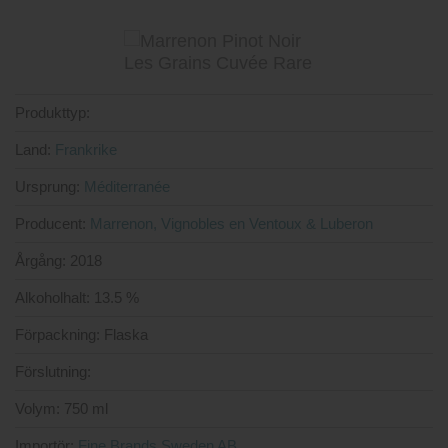
Produkttyp:
Land:
Frankrike
Ursprung:
Méditerranée
Producent:
Marrenon, Vignobles en Ventoux & Luberon
Årgång:
2018
Alkoholhalt:
13.5 %
Förpackning:
Flaska
Förslutning:
Volym:
750 ml
Importör:
Fine Brands Sweden AB