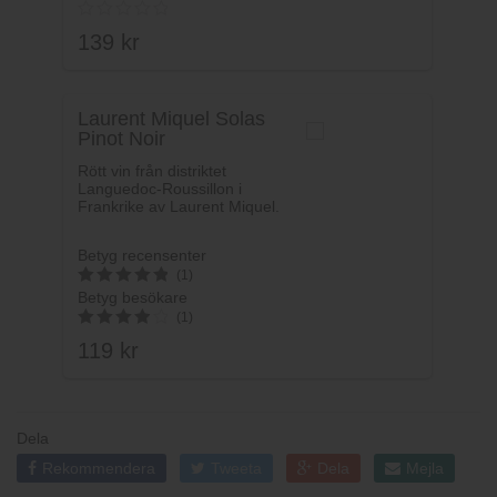
3
av 5
139
kr
Laurent Miquel Solas
Pinot Noir
Rött vin från distriktet
Languedoc-Roussillon i
Frankrike av Laurent Miquel.
Betyg recensenter
(1)
Betyg besökare
5
(1)
av 5
119
kr
4
av 5
Dela
Rekommendera
Tweeta
Dela
Mejla