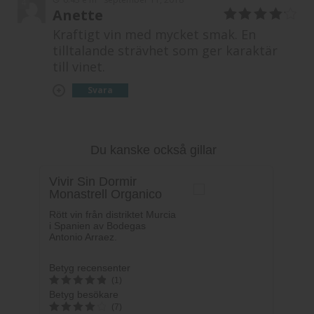
4
Anette
4
av 5
Kraftigt vin med mycket smak. En
tilltalande strävhet som ger karaktär
till vinet.
Svara
Du kanske också gillar
Vivir Sin Dormir
Monastrell Organico
Rött vin från distriktet Murcia
i Spanien av Bodegas
Antonio Arraez.
Betyg recensenter
(1)
Betyg besökare
5
(7)
av 5