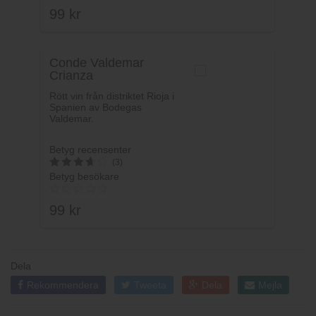
99
kr
4.14
av 5
Conde Valdemar
Crianza
Rött vin från distriktet Rioja i
Spanien av Bodegas
Valdemar.
Betyg recensenter
(3)
Betyg besökare
3.7333333333333
av 5
99
kr
Dela
Rekommendera
Tweeta
Dela
Mejla