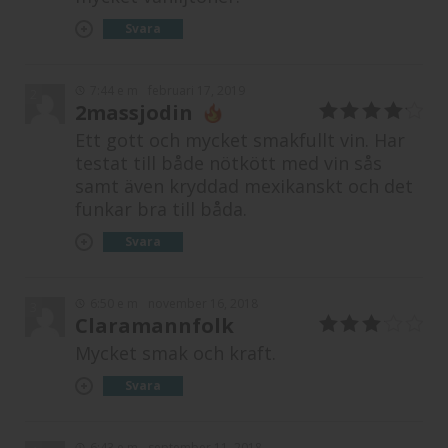
Svara
7:44 e m
februari 17, 2019
2
2massjodin
4
av 5
Ett gott och mycket smakfullt vin. Har
testat till både nötkött med vin sås
samt även kryddad mexikanskt och det
funkar bra till båda.
Svara
6:50 e m
november 16, 2018
3
Claramannfolk
3
av 5
Mycket smak och kraft.
Svara
6:43 e m
september 11, 2018