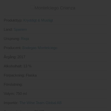
3.75
av
5
Produkttyp:
Kryddigt & Mustigt
Land:
Spanien
Ursprung:
Rioja
Producent:
Bodegas Montelciego
Årgång:
2017
Alkoholhalt:
13 %
Förpackning:
Flaska
Förslutning:
Volym:
750 ml
Importör:
The Wine Team Global AB