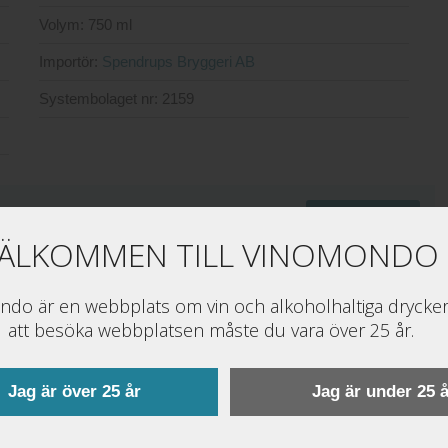
Volym:
750 ml
Importör:
Spendrups Bryggeri AB
Systembolaget nr:
2159
Gå till order
ÄLKOMMEN TILL VINOMONDO
.systembolaget.se
do är en webbplats om vin och alkoholhaltiga drycker
att besöka webbplatsen måste du vara över 25 år.
Jag är över 25 år
Jag är under 25 å