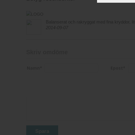
Balanserat och rakryggat med fina kryddor, lit
2014-09-07
Skriv omdöme
Namn
*
Epost
*
Spara