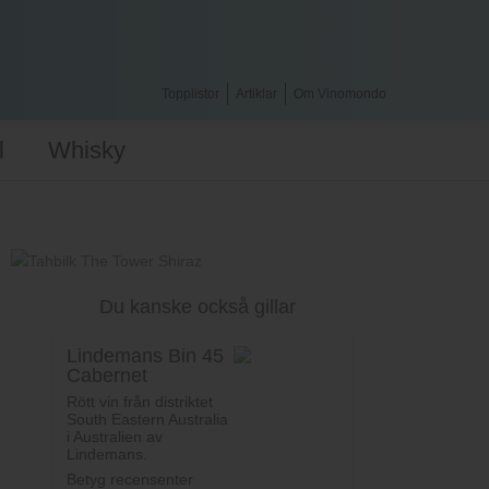
Topplistor
Artiklar
Om Vinomondo
l
Whisky
Du kanske också gillar
Lindemans Bin 45
Cabernet
Sauvignon
Rött vin från distriktet
South Eastern Australia
i Australien av
Lindemans.
Betyg recensenter