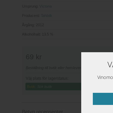
Ursprung:
Victoria
Producent:
Tahbilk
Årgång:
2012
Alkoholhalt:
13.5 %
69
kr
V
Beställning till butik eller hemleverans sker via www
Vinomon
Väj plats för lagerstatus:
Butik:
Betyg recensenter