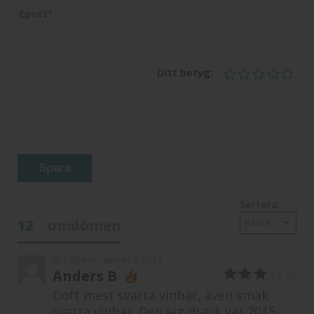
Epost
*
Ditt betyg:
Spara
Sortera:
12
omdömen
Bästa
7:08 e m
januari 3, 2019
1
Anders B
3
av 5
Doft mest svarta vinbär, även smak
svarta vinbär. Den jag drack var 2015.