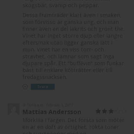
skogsbär, svamp och peppar.
Dessa framträder klart även i smaken,
som förvisso är ganska ung, och man
finner även en del lakrits och grönt the.
Vinet har inget större djup eller längre
eftersmak utan ligger ganska lätt i
mun. Vinet har en viss torr- och
strävhet, och lämnar som sagt inga
djupare spår. Ett "buffévin" som funkar
bäst till enklare kötträtter eller till
fredagssnacksen.
Svara
10:18 e m
februari 3, 2017
4
Mattias Andersson
3
av 5
Mörklila i färgen. Det första som möter
en är en doft av örtighet, rökta toner
och svartpeppar med en