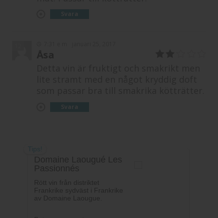
Svara
7:31 e m
januari 25, 2017
12
Åsa
2
av
Detta vin är fruktigt och smakrikt men
5
lite stramt med en något kryddig doft
som passar bra till smakrika kötträtter.
Svara
Tips!
Domaine Laougué Les
Passionnés
Rött vin från distriktet
Frankrike sydväst i Frankrike
av Domaine Laougue.