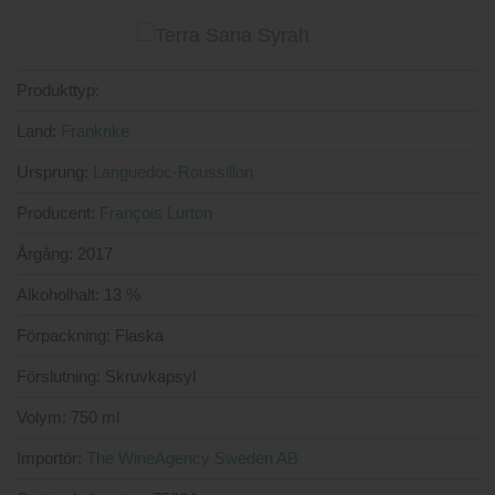
3.25
av 5
Produkttyp:
Land:
Frankrike
Ursprung:
Languedoc-Roussillon
Producent:
François Lurton
Årgång:
2017
Alkoholhalt:
13 %
Förpackning:
Flaska
Förslutning:
Skruvkapsyl
Volym:
750 ml
Importör:
The WineAgency Sweden AB