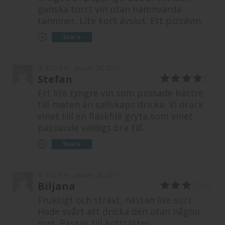
ganska torrt vin utan nämnvärda
tanniner. Lite kort avslut. Ett pizzavin.
Svara
8:23 e m
januari 28, 2017
10
Stefan
4
av 5
Ett lite tyngre vin som passade bättre
till maten än sällskaps dricka. Vi drack
vinet till en fläskfilé gryta som vinet
passande väldigt bra till.
Svara
6:02 e m
januari 28, 2017
11
Biljana
3
av 5
Fruktigt och strävt, nästan lite surt.
Hade svårt att dricka den utan någon
mat. Passar till kötträtter.