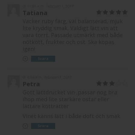
11:01 e m
februari 1, 2017
6
Tatiana
5
av 5
Vacker ruby färg, väl balanserad, mjuk
lite kryddig smak. Väldigt lätt vin att
vara torrt. Passade utmärkt med både
nötkött, frukter och ost. Ska köpas
igen!
Svara
6:04 e m
februari 1, 2017
7
Petra
3
av 5
Gott lättdrucket vin ,passar nog bra
ihop med lite starkare ostar eller
lättare kötträtter
Vinet känns lätt i både doft och smak
Svara