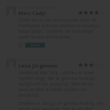
6:10 e m
januari 29, 2017
8
Marc Cadji
4
av 5
Detta vin är väl sammansatt med rik
fruktighet och viss sötma.Fin struktur,
fatkaraktär. Utmärkt till kötträtter
samt lättare entrérätter.
Svara
9:34 f m
januari 29, 2017
9
Lena Jörgensen
3
av 5
Medelröd klar färg. I doften är vinet
mycket ungt, det är ganska fruktigt,
bärigt och lite pepprigt. Man hittar
även en hint av både tepåse och
sötlakrits.
Smaken är bärig och ganska fruktig, lite
örtigt och pepprigt. Det är ett lätt