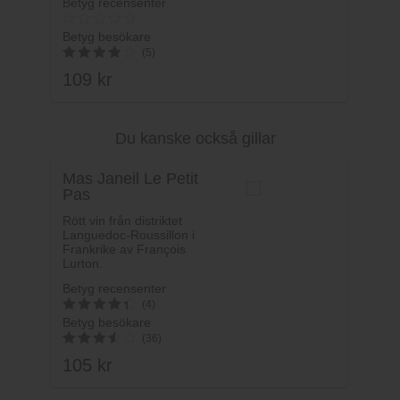
Betyg recensenter
Betyg besökare
(5)
109
kr
4.2
av 5
Du kanske också gillar
Lägg i varukorg
Mas Janeil Le Petit
Pas
Rött vin från distriktet
Languedoc-Roussillon i
Frankrike av François
Lurton.
Betyg recensenter
(4)
Betyg besökare
4.5
(36)
av 5
105
kr
3.64
av 5