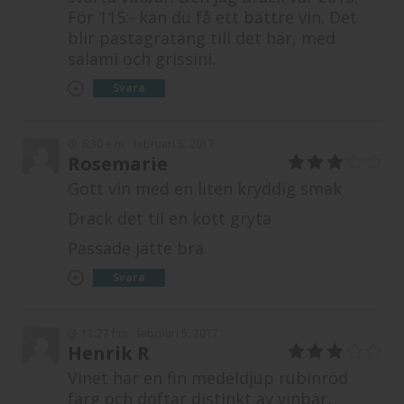
För 115:- kan du få ett bättre vin. Det
blir pastagratäng till det här, med
salami och grissini.
Svara
6:30 e m
februari 5, 2017
2
Rosemarie
3
av 5
Gott vin med en liten kryddig smak
Drack det til en kött gryta
Passade jätte bra
Svara
11:27 f m
februari 5, 2017
3
Henrik R
3
av 5
Vinet har en fin medeldjup rubinröd
färg och doftar distinkt av vinbär,