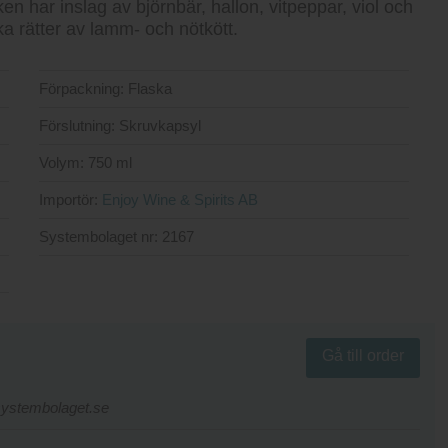
n har inslag av björnbär, hallon, vitpeppar, viol och
ika rätter av lamm- och nötkött.
Förpackning:
Flaska
Förslutning:
Skruvkapsyl
Volym:
750 ml
Importör:
Enjoy Wine & Spirits AB
Systembolaget nr:
2167
Gå till order
.systembolaget.se