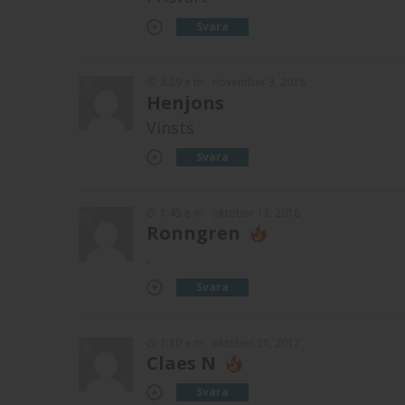
Svara
3:29 e m
november 3, 2018
4
Henjons
Vinsts
Svara
1:45 e m
oktober 13, 2018
5
Ronngren
.
Svara
1:10 e m
oktober 21, 2017
6
Claes N
Svara