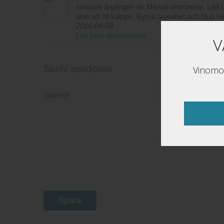
senaste årgången av Mistral imponerar. Lätt utan
utan att bli kalops. Byt ut boxvinet och bjud h
2016-04-08
Läs hela recensionen
V
Skriv omdöme
Vinomon
Namn
*
Epost
*
Spara