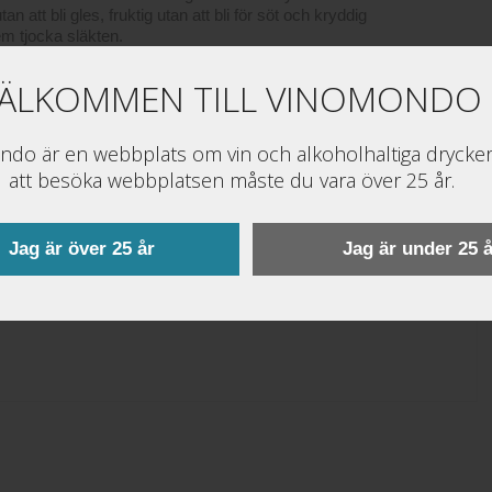
 att bli gles, fruktig utan att bli för söt och kryddig
em tjocka släkten.
ÄLKOMMEN TILL VINOMONDO
do är en webbplats om vin och alkoholhaltiga drycker
att besöka webbplatsen måste du vara över 25 år.
Jag är över 25 år
Jag är under 25 å
Ditt betyg: