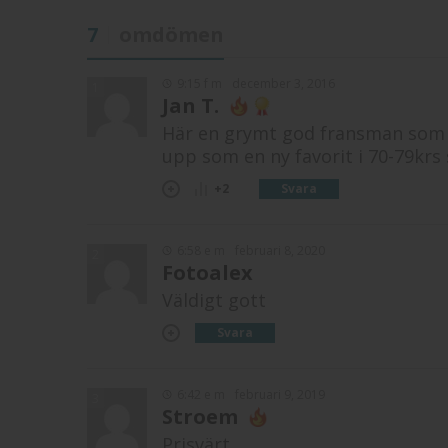
7
omdömen
9:15 f m
december 3, 2016
1
Jan T.
Här en grymt god fransman som ja
upp som en ny favorit i 70-79krs
Svara
+2
6:58 e m
februari 8, 2020
2
Fotoalex
Väldigt gott
Svara
6:42 e m
februari 9, 2019
3
Stroem
Prisvärt