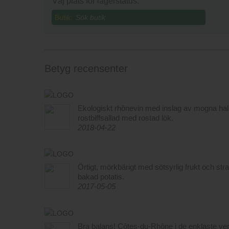
Väj plats för lagerstatus:
Butik:
Betyg recensenter
Ekologiskt rhônevin med inslag av mogna hallon
rostbiffsallad med rostad lök.
2018-04-22
Örtigt, mörkbärigt med sötsyrlig frukt och stram
bakad potatis.
2017-05-05
Bra balans! Côtes-du-Rhône i de enklaste ver