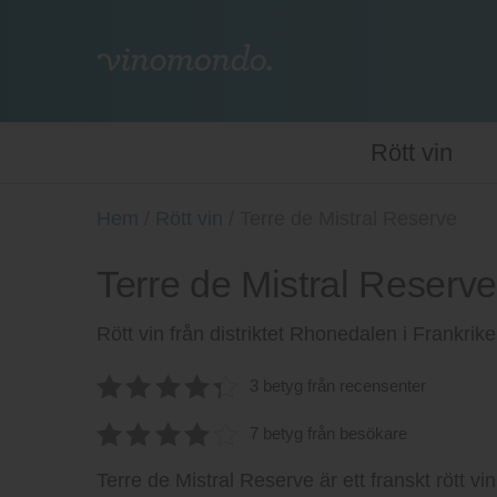
Rött vin
Hem
/
Rött vin
/
Terre de Mistral Reserve
Terre de Mistral Reserv
Rött vin från distriktet Rhonedalen i Frankri
3 betyg från recensenter
4.4
av 5
7 betyg från besökare
4.00
av
Terre de Mistral Reserve är ett franskt rött vi
5