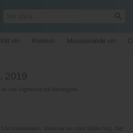
Vitt vin
Rosévin
Mousserande vin
Ö
e, 2019
ke av Les Vignerons d'Estezargues.
n från Rhonedalen. Vinet har en mörk blålila färg. Det