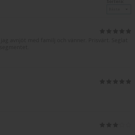
Sortera:
Bästa
5
av 5
g avnjöt med familj och vänner. Prisvärt. Seglat
 segmentet.
5
av 5
3
av 5