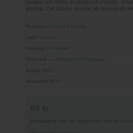
smakar och doftar kryddigt och mustigt. Smake
körsbär. Det passar utmärkt att servera till ol
Produkttyp:
Kryddigt & Mustigt
Land:
Frankrike
Ursprung:
Rhonedalen
Producent:
Les Vignerons d'Estezargues
Årgång:
2019
Alkoholhalt:
15 %
99
kr
Beställning till butik eller hemleverans sker via www