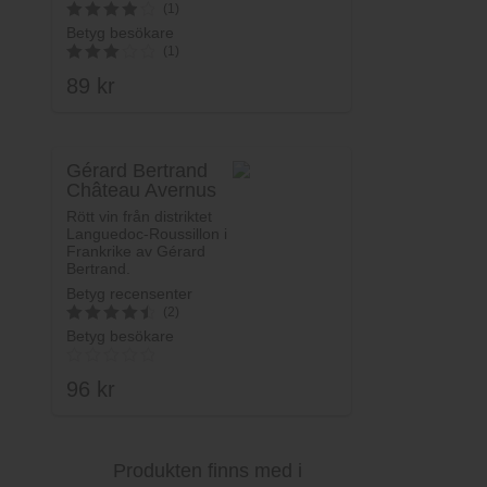
(1)
Betyg besökare
4
(1)
av 5
89
kr
3
av 5
Gérard Bertrand
Château Avernus
Rött vin från distriktet
Languedoc-Roussillon i
Frankrike av Gérard
Bertrand.
Betyg recensenter
(2)
Betyg besökare
4.6
av 5
96
kr
Produkten finns med i