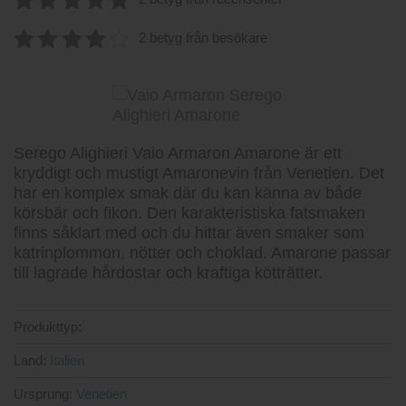
5
av 5
2 betyg från besökare
4.00
av
5
Serego Alighieri Vaio Armaron Amarone är ett
kryddigt och mustigt Amaronevin från Venetien. Det
har en komplex smak där du kan känna av både
körsbär och fikon. Den karakteristiska fatsmaken
finns såklart med och du hittar även smaker som
katrinplommon, nötter och choklad. Amarone passar
till lagrade hårdostar och kraftiga kötträtter.
Produkttyp:
Land:
Italien
Ursprung:
Venetien