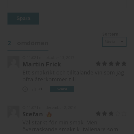
Spara
Sortera:
2
omdömen
Bästa
11:02 f m
oktober 13, 2017
1
Martin Frick
5
av 5
Ett smakrikt och tilltalande vin som jag
ofta återkommer till
Svara
+1
11:07 f m
december 2, 2016
2
Stefan
3
av 5
Väl starkt för min smak. Men
överraskande smakrik italienare som