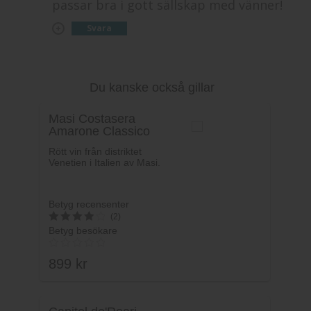
passar bra i gott sällskap med vänner!
Svara
Du kanske också gillar
Masi Costasera
Amarone Classico
Rött vin från distriktet
Venetien i Italien av Masi.
Betyg recensenter
(2)
Betyg besökare
4
av 5
899
kr