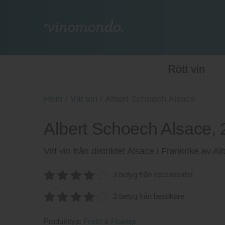
Rött vin
Hem
/
Vitt vin
/
Albert Schoech Alsace
Albert Schoech Alsace,
Vitt vin från distriktet Alsace i Frankrike av A
3 betyg från recensenter
4.0666666666667
2 betyg från besökare
av 5
4.00
av
Produkttyp:
Friskt & Fruktigt
5