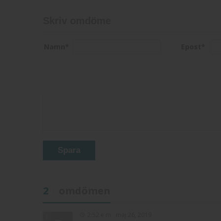
Skriv omdöme
Namn
*
Epost
*
Spara
2
omdömen
2:52 e m
maj 26, 2019
1