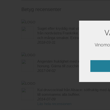
Betyg recensenter
Suget efter kryddig mat väcker våra sinnen, d
V
från nordvästra Frankrike. Alsacevin med ch
och många smaker. Extra gott tillsammans m
2018-03-31
Vinomon
Angenäm fruktighet med inslag av persiokor. 
honung. Gärna till zucchinisoppan med rostat d
2017-04-02
Kul druvcocktail från Alsace: sötfruktig med 
till sommarens alla bufféer.
2014-07-09
Läs hela recensionen