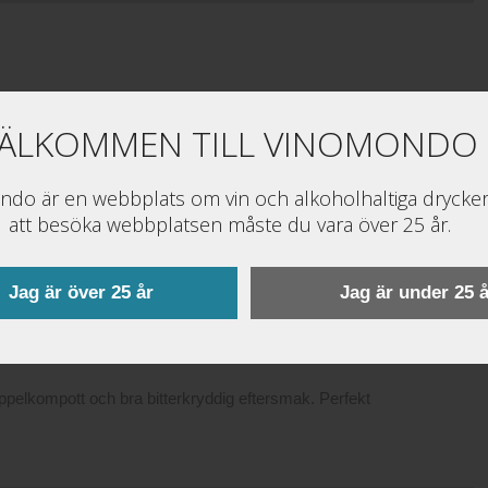
et är dags att plocka fram en härlig druvblandning
ÄLKOMMEN TILL VINOMONDO
armerande tropisk fruktsötma matchar heta kryddor
ed vegetariskt.
do är en webbplats om vin och alkoholhaltiga drycker
att besöka webbplatsen måste du vara över 25 år.
Här finns även en lätt blommig ton och stråk av
Jag är över 25 år
Jag är under 25 å
illfrö.
äppelkompott och bra bitterkryddig eftersmak. Perfekt