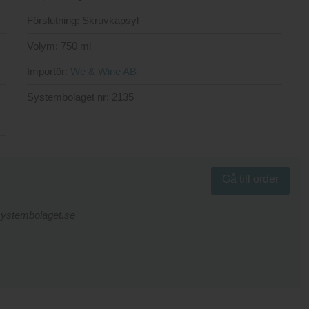
Förslutning:
Skruvkapsyl
Volym:
750 ml
Importör:
We & Wine AB
Systembolaget nr:
2135
Gå till order
.systembolaget.se