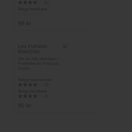
(1)
Betyg besökare
4
av 5
99
kr
Les Fumées
Blanches
Sauvignon Blanc
Vitt vin från distriktet i
Frankrike av François
Lurton.
Betyg recensenter
(3)
Betyg besökare
4
(3)
av 5
95
kr
4
av 5