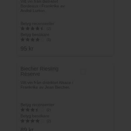
Vitt vin från distriktet
Bordeaux i Frankrike av
André Lurton.
Betyg recensenter
(2)
Betyg besökare
4.6
(3)
av 5
95
kr
4.33
av 5
Biecher Riesling
Réserve
Vitt vin från distriktet Alsace i
Frankrike av Jean Biecher.
Betyg recensenter
(2)
Betyg besökare
3.6
(2)
av 5
89
kr
4