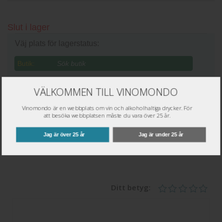
Slut i lager
Väj plats för lagerstatus:
Butik:
VÄLKOMMEN TILL VINOMONDO
Skriv omdöme
Vinomondo är en webbplats om vin och alkoholhaltiga drycker. För
att besöka webbplatsen måste du vara över 25 år.
Namn
*
Jag är över 25 år
Jag är under 25 år
Epost
*
Ditt betyg: