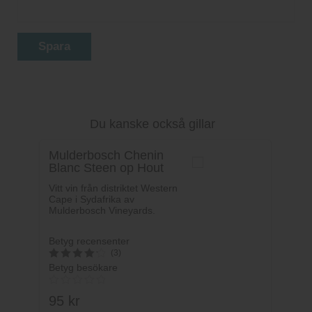
Spara
Du kanske också gillar
Mulderbosch Chenin
Blanc Steen op Hout
Vitt vin från distriktet Western
Cape i Sydafrika av
Mulderbosch Vineyards.
Betyg recensenter
(3)
Betyg besökare
4.3333333333333
av 5
95
kr