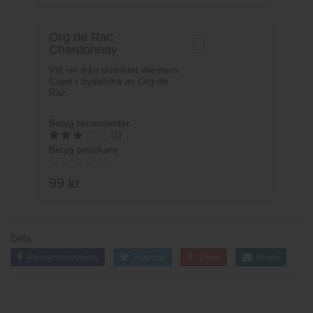
Org de Rac
Chardonnay
Vitt vin från distriktet Western
Cape i Sydafrika av Org de
Rac.
Betyg recensenter
(1)
Betyg besökare
3
av 5
99
kr
Dela
Rekommendera
Tweeta
Dela
Mejla