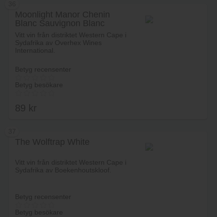
36
Moonlight Manor Chenin
Blanc Sauvignon Blanc
Lägg i varukorg
Vitt vin från distriktet Western Cape i
Sydafrika av Overhex Wines
International.
Betyg recensenter
Betyg besökare
89
kr
37
The Wolftrap White
Lägg i varukorg
Vitt vin från distriktet Western Cape i
Sydafrika av Boekenhoutskloof.
Betyg recensenter
Betyg besökare