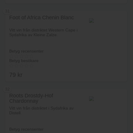
31
Foot of Africa Chenin Blanc
Lägg i varukorg
Vitt vin från distriktet Western Cape i
Sydafrika av Kleine Zalze.
Betyg recensenter
Betyg besökare
79
kr
32
Roots Drostdy-Hof
Chardonnay
Lägg i varukorg
Vitt vin från distriktet i Sydafrika av
Distell.
Betyg recensenter