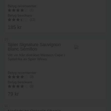
Betyg recensenter
(1)
Betyg besökare
4.2
(12)
av 5
185
kr
3.50
av 5
10
Spier Signature Sauvignon
Blanc Sémillon
Lägg i varukorg
Vitt vin från distriktet Western Cape i
Sydafrika av Spier Wines.
Betyg recensenter
(3)
Betyg besökare
4.0666666666667
(3)
av 5
79
kr
4.00
av 5
11