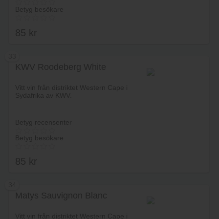
Betyg besökare
85
kr
33
KWV Roodeberg White
Lägg i varukorg
Vitt vin från distriktet Western Cape i
Sydafrika av KWV.
Betyg recensenter
Betyg besökare
85
kr
34
Matys Sauvignon Blanc
Lägg i varukorg
Vitt vin från distriktet Western Cape i