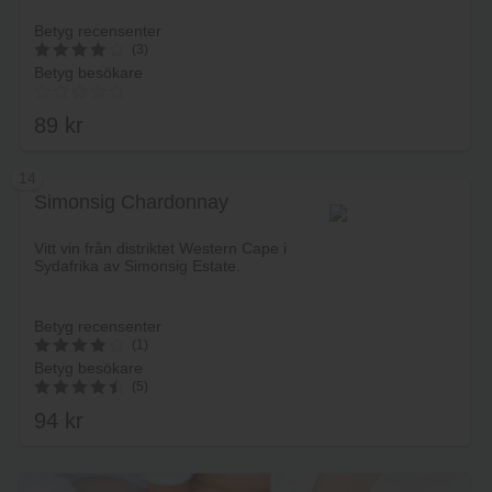
Betyg recensenter
(3)
Betyg besökare
4
av 5
89
kr
14
Simonsig Chardonnay
Lägg i varukorg
Vitt vin från distriktet Western Cape i
Sydafrika av Simonsig Estate.
Betyg recensenter
(1)
Betyg besökare
4
(5)
av 5
94
kr
4.60
av 5