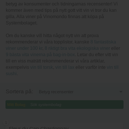
betyg av konsumenter och tidningarnas recensenter! Vi
kommer även med tips på nytt gott vitt vin vi tror du kan
gilla. Alla viner på Vinomondo finnas att köpa på
Systembolaget.
Om du kanske vill hitta något nytt vin att prova
rekommenderar vi våra topplistor, kanske
8 fantastiska
viner under 100 kr
,
8 riktigt bra vita ekologiska viner
eller
9 bästa vita vinerna på bag-in-box
. Letar du efter vitt vin
till en viss maträtt rekommenderar vi våra artiklar,
exempelvis
vin till torsk
,
vin till lax
eller varför inte
vin till
sushi
.
Sortera på:
Mitt Bolag:
1
Fleur du Cap Chardonnay