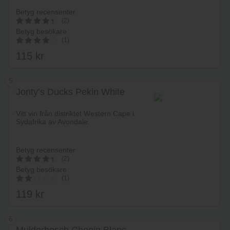
Betyg recensenter
(2)
Betyg besökare
4.5
(1)
av 5
115
kr
4.00
av 5
5
Jonty’s Ducks Pekin White
Lägg i varukorg
Vitt vin från distriktet Western Cape i
Sydafrika av Avondale.
Betyg recensenter
(2)
Betyg besökare
4.5
(1)
av 5
119
kr
2.00
av 5
6