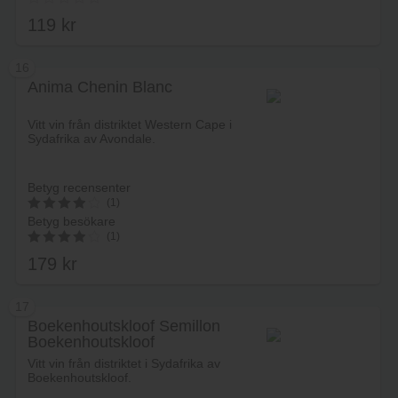
av 5
119
kr
16
Anima Chenin Blanc
Lägg i varukorg
Vitt vin från distriktet Western Cape i
Sydafrika av Avondale.
Betyg recensenter
(1)
Betyg besökare
4
(1)
av 5
179
kr
4.00
av 5
17
Boekenhoutskloof Semillon
Boekenhoutskloof
Lägg i varukorg
Vitt vin från distriktet i Sydafrika av
Boekenhoutskloof.