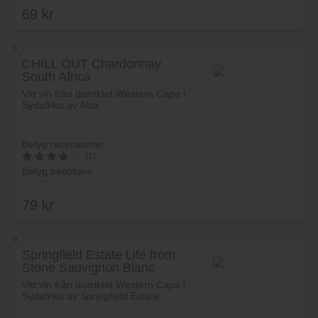
69
kr
8
CHILL OUT Chardonnay
South Africa
Lägg i varukorg
Vitt vin från distriktet Western Cape i
Sydafrika av Altia.
Betyg recensenter
(1)
Betyg besökare
4.2
av 5
79
kr
9
Springfield Estate Life from
Stone Sauvignon Blanc
Lägg i varukorg
Vitt vin från distriktet Western Cape i
Sydafrika av Springfield Estate.