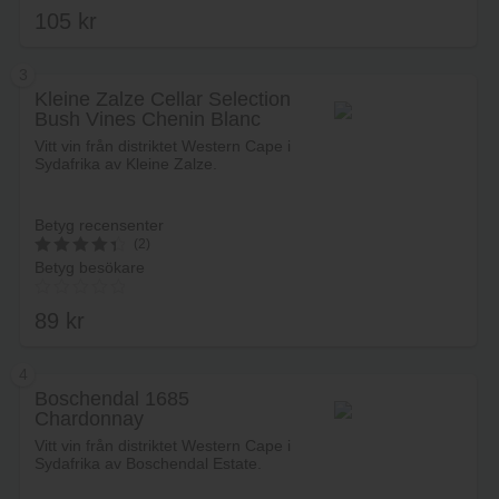
105
kr
4.00
av 5
3
Kleine Zalze Cellar Selection
Bush Vines Chenin Blanc
Lägg i varukorg
Vitt vin från distriktet Western Cape i
Sydafrika av Kleine Zalze.
Betyg recensenter
(2)
Betyg besökare
4.5
av 5
89
kr
4
Boschendal 1685
Chardonnay
Lägg i varukorg
Vitt vin från distriktet Western Cape i
Sydafrika av Boschendal Estate.