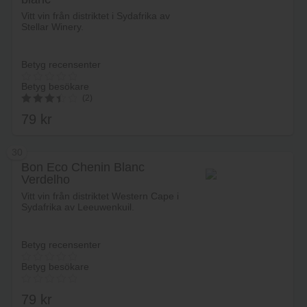
Lägg i varukorg
Vitt vin från distriktet i Sydafrika av
Stellar Winery.
Betyg recensenter
Betyg besökare
(2)
79
kr
3.50
av 5
30
Bon Eco Chenin Blanc
Verdelho
Lägg i varukorg
Vitt vin från distriktet Western Cape i
Sydafrika av Leeuwenkuil.
Betyg recensenter
Betyg besökare
79
kr