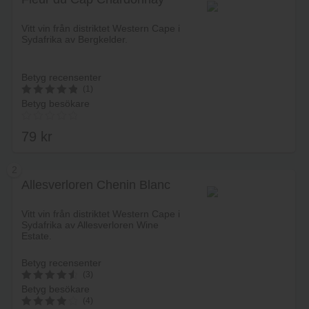
Vitt vin från distriktet Western Cape i
Sydafrika av Bergkelder.
Betyg recensenter
(1)
Betyg besökare
5
av 5
79
kr
2
Allesverloren Chenin Blanc
Lägg i varukorg
Vitt vin från distriktet Western Cape i
Sydafrika av Allesverloren Wine
Estate.
Betyg recensenter
(3)
Betyg besökare
4.6666666666667
(4)
av 5