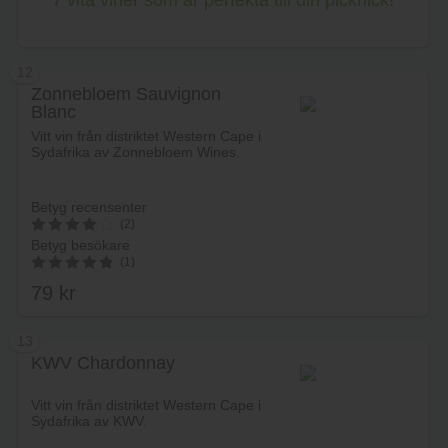
7 vita viner som är perfekta till din picknick!
12
Zonnebloem Sauvignon
Blanc
Vitt vin från distriktet Western Cape i
Sydafrika av Zonnebloem Wines.
Betyg recensenter
(2)
Betyg besökare
4
(1)
av 5
79
kr
5.00
av 5
13
KWV Chardonnay
Lägg i varukorg
Vitt vin från distriktet Western Cape i
Sydafrika av KWV.