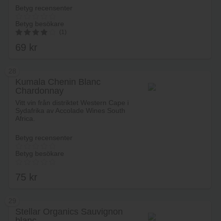
Betyg recensenter
Betyg besökare
(1)
69
kr
4.00
av 5
28
Kumala Chenin Blanc
Chardonnay
Lägg i varukorg
Vitt vin från distriktet Western Cape i
Sydafrika av Accolade Wines South
Africa.
Betyg recensenter
Betyg besökare
75
kr
29
Stellar Organics Sauvignon
blanc