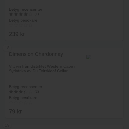
Betyg recensenter
(1)
Betyg besökare
4
av 5
239
kr
18
Dimension Chardonnay
Lägg i varukorg
Vitt vin från distriktet Western Cape i
Sydafrika av Du Toitskloof Cellar.
Betyg recensenter
(2)
Betyg besökare
3.5
av 5
79
kr
19