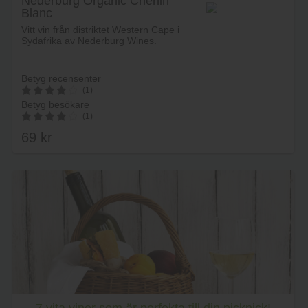
Nederburg Organic Chenin
Blanc
Lägg i varukorg
Vitt vin från distriktet Western Cape i
Sydafrika av Nederburg Wines.
Betyg recensenter
(1)
Betyg besökare
4
(1)
av 5
69
kr
4.00
av 5
Lägg i varukorg