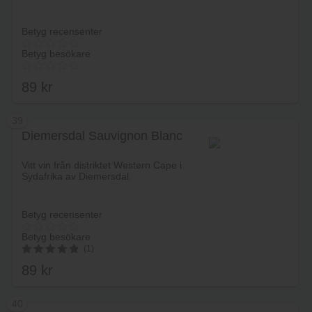
Betyg recensenter
Betyg besökare
89
kr
39
Diemersdal Sauvignon Blanc
Lägg i varukorg
Vitt vin från distriktet Western Cape i
Sydafrika av Diemersdal.
Betyg recensenter
Betyg besökare
(1)
89
kr
5.00
av 5
40