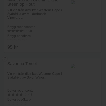
Mulderbosch Chenin Blanc
Steen op Hout
Lägg i varukorg
Vitt vin från distriktet Western Cape i
Sydafrika av Mulderbosch
Vineyards.
Betyg recensenter
(3)
Betyg besökare
4.3333333333333
av 5
95
kr
7
Savanha Tercet
Lägg i varukorg
Vitt vin från distriktet Western Cape i
Sydafrika av Spier Wines.
Betyg recensenter
(1)
Betyg besökare
4.2
av 5