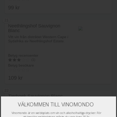
av 5
99
kr
21
Neethlingshof Sauvignon
Blanc
Lägg i varukorg
Vitt vin från distriktet Western Cape i
Sydafrika av Neethlingshof Estate.
Betyg recensenter
(1)
Betyg besökare
3
av 5
109
kr
22
Tierhoek Sauvignon Blanc
Lägg i varukorg
VÄLKOMMEN TILL VINOMONDO
Vitt vin från distriktet Western Cape i
Sydafrika av Tierhoek.
Vinomondo är en webbplats om vin och alkoholhaltiga drycker. För
att besöka webbplatsen måste du vara över 25 år.