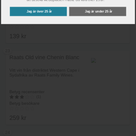
Betyg recensenter
Jag är över 25 år
Jag är under 25 år
(1)
Betyg besökare
3
av 5
139
kr
23
Raats Old vine Chenin Blanc
Lägg i varukorg
Vitt vin från distriktet Western Cape i
Sydafrika av Raats Family Wines.
Betyg recensenter
(1)
Betyg besökare
3
av 5
259
kr
24