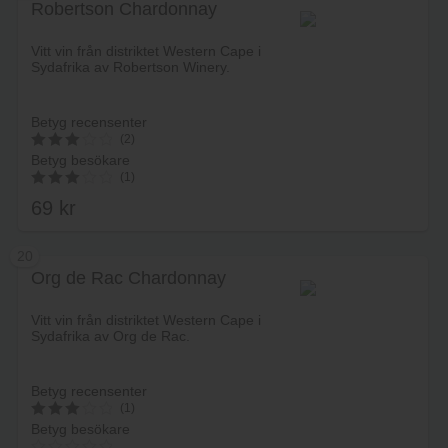
Robertson Chardonnay
Lägg i varukorg
Vitt vin från distriktet Western Cape i
Sydafrika av Robertson Winery.
Betyg recensenter
(2)
Betyg besökare
3
(1)
av 5
69
kr
3.00
av 5
20
Org de Rac Chardonnay
Lägg i varukorg
Vitt vin från distriktet Western Cape i
Sydafrika av Org de Rac.
Betyg recensenter
(1)
Betyg besökare
3