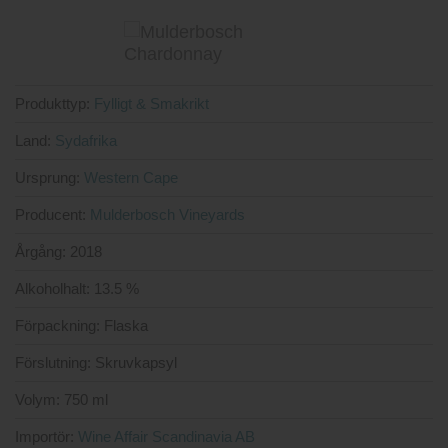
4
av 5
Produkttyp:
Fylligt & Smakrikt
Land:
Sydafrika
Ursprung:
Western Cape
Producent:
Mulderbosch Vineyards
Årgång:
2018
Alkoholhalt:
13.5 %
Förpackning:
Flaska
Förslutning:
Skruvkapsyl
Volym:
750 ml
Importör:
Wine Affair Scandinavia AB