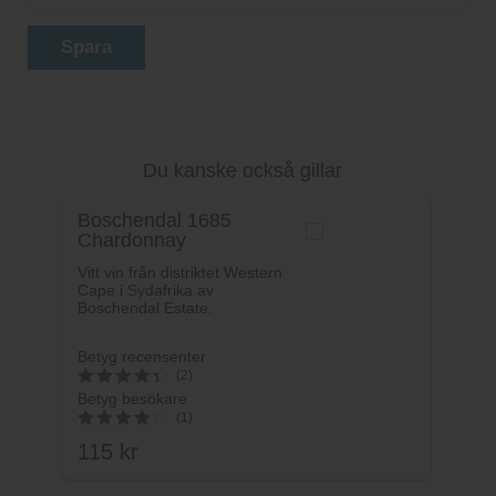
Spara
Du kanske också gillar
Boschendal 1685
Chardonnay
Vitt vin från distriktet Western
Cape i Sydafrika av
Boschendal Estate.
Betyg recensenter
(2)
Betyg besökare
4.5
(1)
av 5
115
kr
4
av 5