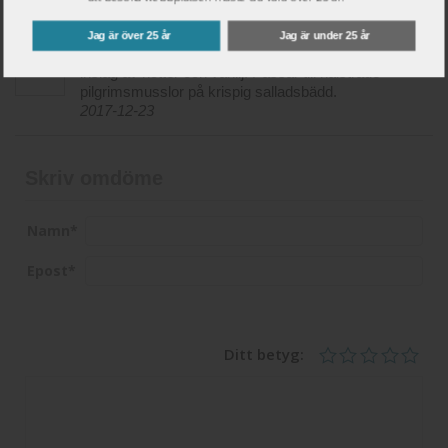
Jag är över 25 år
Jag är under 25 år
Generöst och friskt med toner av gul, mogen frukt,
inslag av nötter och vanilj. Passar till halstrade
pilgrimsmusslor på krispig salladsbädd.
2017-12-23
Skriv omdöme
Namn
*
Epost
*
Ditt betyg: