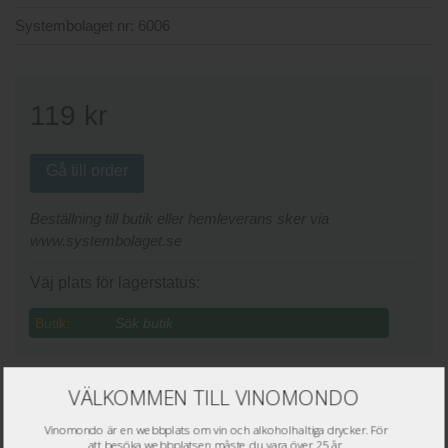
Systembolaget nr:
6006
119
kr
Gå till order
Beställning till butik eller hemleverans sker via
www.systembolaget.se
Väj plats för lagerstatus:
Butik:
VÄLKOMMEN TILL VINOMONDO
Betyg recensenter
Vinomondo är en webbplats om vin och alkoholhaltiga drycker. För
att besöka webbplatsen måste du vara över 25 år.