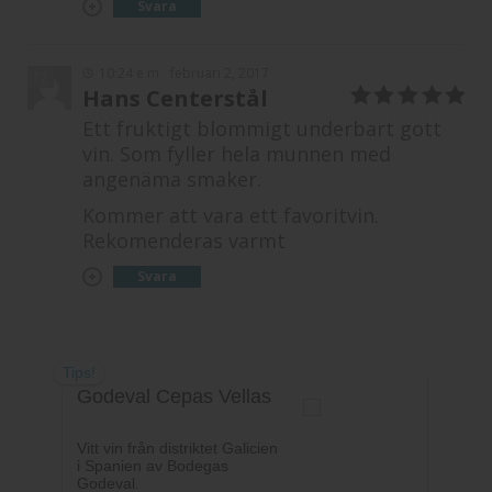
Svara
10:24 e m
februari 2, 2017
12
Hans Centerstål
5
av 5
Ett fruktigt blommigt underbart gott
vin. Som fyller hela munnen med
angenäma smaker.
Kommer att vara ett favoritvin.
Rekomenderas varmt
Svara
Tips!
Godeval Cepas Vellas
Vitt vin från distriktet Galicien
i Spanien av Bodegas
Godeval.