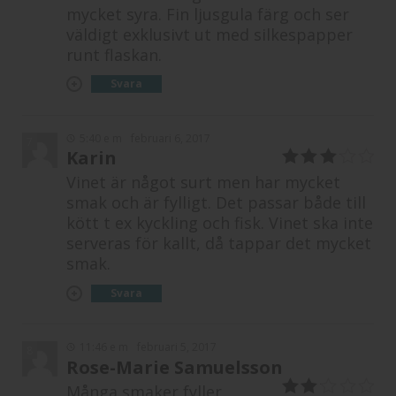
mycket syra. Fin ljusgula färg och ser
väldigt exklusivt ut med silkespapper
runt flaskan.
Svara
5:40 e m
februari 6, 2017
7
Karin
3
av 5
Vinet är något surt men har mycket
smak och är fylligt. Det passar både till
kött t ex kyckling och fisk. Vinet ska inte
serveras för kallt, då tappar det mycket
smak.
Svara
11:46 e m
februari 5, 2017
8
Rose-Marie Samuelsson
Många smaker fyller