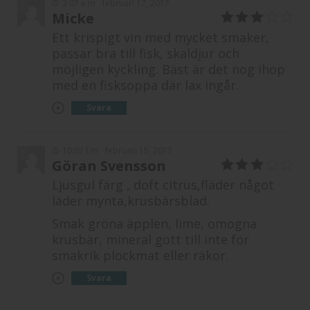
3:07 e m
februari 17, 2017
1
Micke
3
av 5
Ett krispigt vin med mycket smaker,
passar bra till fisk, skaldjur och
möjligen kyckling. Bäst är det nog ihop
med en fisksoppa där lax ingår.
Svara
10:02 f m
februari 15, 2017
2
Göran Svensson
3
av 5
Ljusgul färg , doft citrus,fläder något
läder mynta,krusbärsblad.
Smak gröna äpplen, lime, omogna
krusbär, mineral gott till inte för
smakrik plockmat eller räkor.
Svara