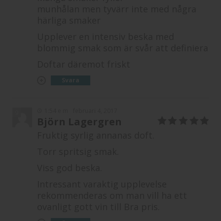
2
munhålan men tyvärr inte med några
av
5
härliga smaker
Upplever en intensiv beska med
blommig smak som är svår att definiera
Doftar däremot friskt
Svara
1:54 e m
februari 4, 2017
9
Björn Lagergren
5
av 5
Fruktig syrlig annanas doft.
Torr spritsig smak.
Viss god beska.
Intressant varaktig upplevelse
rekommenderas om man vill ha ett
ovanligt gott vin till Bra pris.