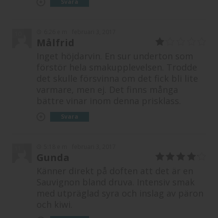
Svara
6:26 e m
februari 3, 2017
10
Målfrid
1
Inget höjdarvin. En sur underton som
av
förstör hela smakupplevelsen. Trodde
5
det skulle försvinna om det fick bli lite
varmare, men ej. Det finns många
bättre vinar inom denna prisklass.
Svara
5:18 e m
februari 3, 2017
11
Gunda
4
av 5
Känner direkt på doften att det är en
Sauvignon bland druva. Intensiv smak
med utpräglad syra och inslag av päron
och kiwi.