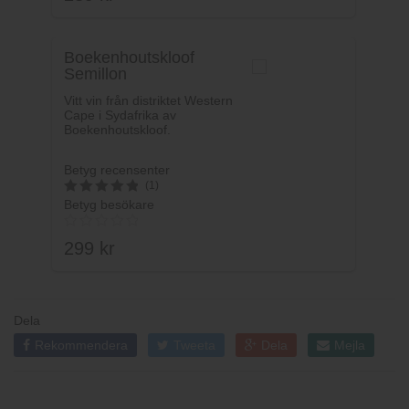
Boekenhoutskloof
Semillon
Vitt vin från distriktet Western
Cape i Sydafrika av
Boekenhoutskloof.
Betyg recensenter
(1)
Betyg besökare
5
av 5
299
kr
Dela
Rekommendera
Tweeta
Dela
Mejla