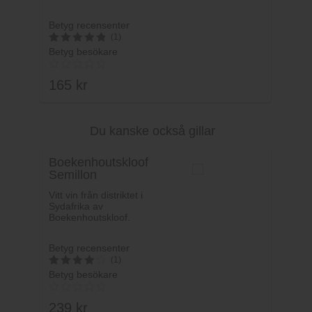
Betyg recensenter
(1)
Betyg besökare
5
av 5
165
kr
Du kanske också gillar
Lägg i varukorg
Boekenhoutskloof
Semillon
Boekenhoutskloof
Vitt vin från distriktet i
Sydafrika av
Boekenhoutskloof.
Betyg recensenter
(1)
Betyg besökare
4
av 5
239
kr