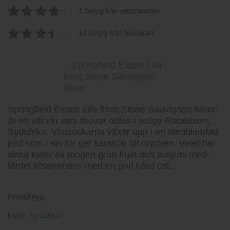
1 betyg från recensenter
4.2
av 5
12 betyg från besökare
3.50
av
5
Springfield Estate Life from Stone Sauvignon Blanc
är ett vitt vin vars druvor odlas i soliga Robertson,
Sydafrika. Vinstockarna växer upp i en stenblandad
jord som i sin tur ger karaktär till drycken. Vinet har
vissa toner av mogen grön frukt och avnjuts med
fördel tillsammans med en god hård ost.
Produkttyp:
Land:
Sydafrika