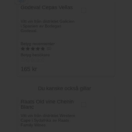
Tips!
Godeval Cepas Vellas
Vitt vin från distriktet Galicien
i Spanien av Bodegas
Godeval.
Betyg recensenter
(1)
Betyg besökare
5
av 5
165
kr
Du kanske också gillar
Lägg i varukorg
Raats Old vine Chenin
Blanc
Vitt vin från distriktet Western
Cape i Sydafrika av Raats
Family Wines.