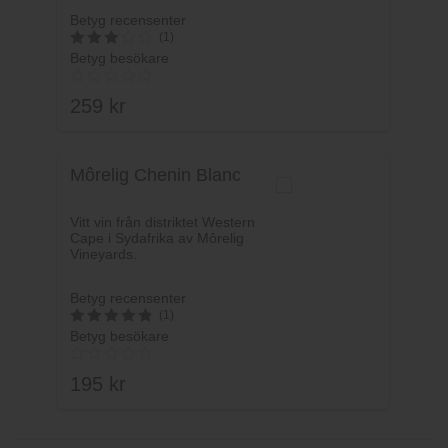
Betyg recensenter
(1)
Betyg besökare
3
av 5
259
kr
Môrelig Chenin Blanc
Vitt vin från distriktet Western
Cape i Sydafrika av Môrelig
Vineyards.
Betyg recensenter
(1)
Betyg besökare
5
av 5
195
kr