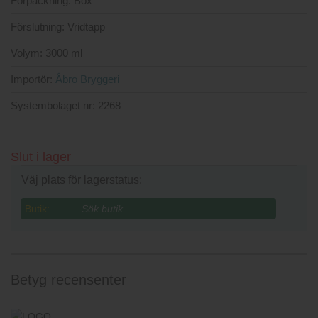
Förpackning:
Box
Förslutning:
Vridtapp
Volym:
3000 ml
Importör:
Åbro Bryggeri
Systembolaget nr:
2268
Slut i lager
Väj plats för lagerstatus:
Butik:
Betyg recensenter