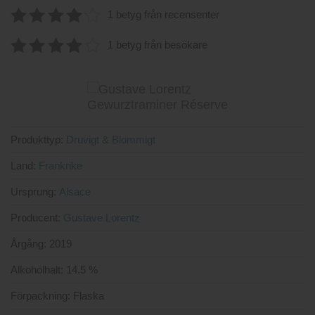
1 betyg från recensenter
4.2
av 5
1 betyg från besökare
4.00
av
5
Produkttyp:
Druvigt & Blommigt
Land:
Frankrike
Ursprung:
Alsace
Producent:
Gustave Lorentz
Årgång:
2019
Alkoholhalt:
14.5 %
Förpackning:
Flaska