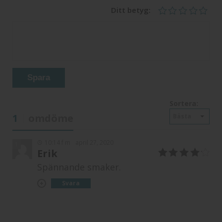
Ditt betyg:
Spara
Sortera:
1
omdöme
Bästa
10:14 f m
april 27, 2020
1
Erik
4
av 5
Spännande smaker.
Svara