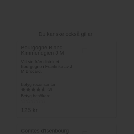
Du kanske också gillar
Bourgogne Blanc
Kimmeridgien J M
Brocard
Vitt vin från distriktet
Bourgogne i Frankrike av J
M Brocard.
Betyg recensenter
(3)
Betyg besökare
4.6666666666667
av 5
125
kr
Comtes d'Isenbourg