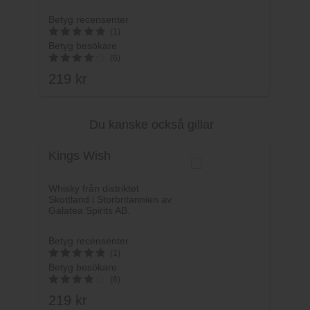
Betyg recensenter
(1)
Betyg besökare
5
(6)
av 5
219
kr
4.17
av 5
Du kanske också gillar
Lägg i varukorg
Kings Wish
Whisky från distriktet
Skottland i Storbritannien av
Galatea Spirits AB.
Betyg recensenter
(1)
Betyg besökare
5
(6)
av 5
219
kr
4.17