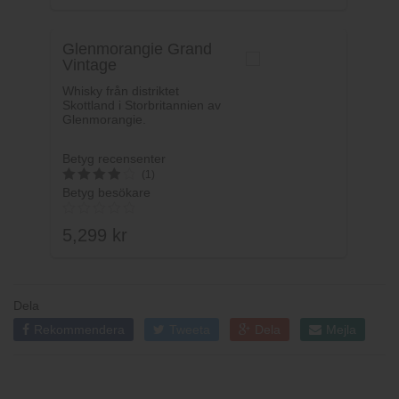
av 5
Glenmorangie Grand
Vintage
Whisky från distriktet
Skottland i Storbritannien av
Glenmorangie.
Betyg recensenter
(1)
Betyg besökare
4
av 5
5,299
kr
Dela
Rekommendera
Tweeta
Dela
Mejla