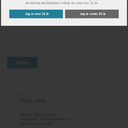
att besöka webbplatsen måste du vara över 25 år.
Jag är över 25 år
Jag är under 25 år
Ditt betyg:
Spara
Tips!
Kings Wish
Whisky från distriktet
Skottland i Storbritannien av
Galatea Spirits AB.