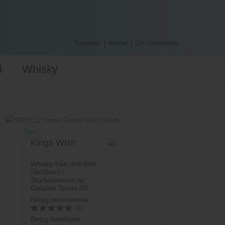
Topplistor
Artiklar
Om Vinomondo
l
Whisky
Tips!
Kings Wish
Whisky från distriktet
Skottland i
Storbritannien av
Galatea Spirits AB.
Betyg recensenter
(1)
Betyg besökare
5