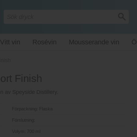
Vitt vin
Rosévin
Mousserande vin
Ö
inish
rt Finish
en av Speyside Distillery.
Förpackning:
Flaska
Förslutning:
Volym:
700 ml