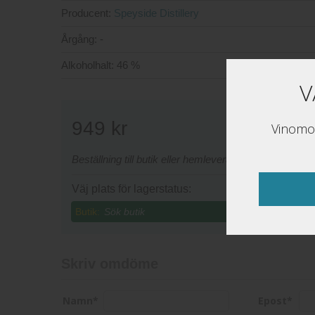
Producent:
Speyside Distillery
Årgång:
-
Alkoholhalt:
46 %
V
949
kr
Vinomon
Beställning till butik eller hemleverans sker via www
Väj plats för lagerstatus:
Butik:
Skriv omdöme
Namn
*
Epost
*