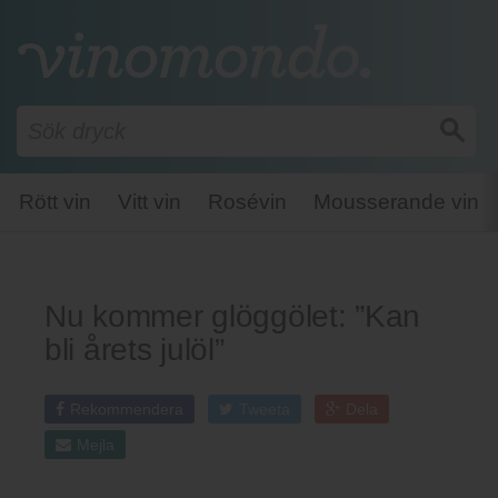
Rött vin
Vitt vin
Rosévin
Mousserande vin
Nu kommer glöggölet: ”Kan
bli årets julöl”
Rekommendera
Tweeta
Dela
Mejla