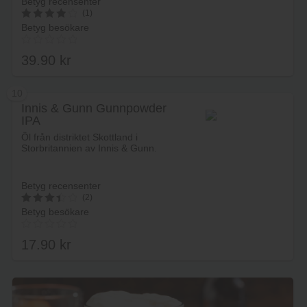
Betyg recensenter
(1)
Betyg besökare
4
av 5
39.90
kr
10
Innis & Gunn Gunnpowder
IPA
Lägg i varukorg
Öl från distriktet Skottland i
Storbritannien av Innis & Gunn.
Betyg recensenter
(2)
Betyg besökare
3.5
av 5
17.90
kr