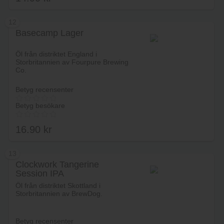
12
Basecamp Lager
Lägg i varukorg
Öl från distriktet England i
Storbritannien av Fourpure Brewing
Co.
Betyg recensenter
Betyg besökare
16.90
kr
13
Clockwork Tangerine
Session IPA
Lägg i varukorg
Öl från distriktet Skottland i
Storbritannien av BrewDog.
Betyg recensenter