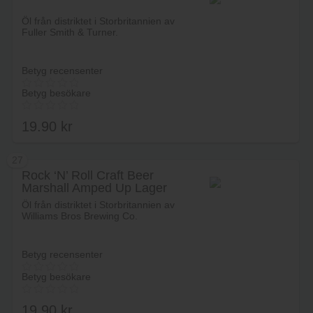
Lägg i varukorg
Öl från distriktet i Storbritannien av
Fuller Smith & Turner.
Betyg recensenter
Betyg besökare
19.90
kr
27
Rock ‘N’ Roll Craft Beer
Marshall Amped Up Lager
Lägg i varukorg
Öl från distriktet i Storbritannien av
Williams Bros Brewing Co.
Betyg recensenter
Betyg besökare
19.90
kr