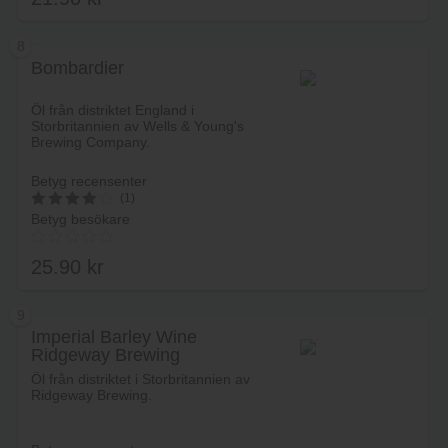
8
Bombardier
Lägg i varukorg
Öl från distriktet England i
Storbritannien av Wells & Young's
Brewing Company.
Betyg recensenter
(1)
Betyg besökare
4
av 5
25.90
kr
9
Imperial Barley Wine
Ridgeway Brewing
Lägg i varukorg
Öl från distriktet i Storbritannien av
Ridgeway Brewing.