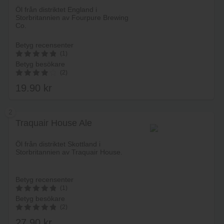
Öl från distriktet England i
Storbritannien av Fourpure Brewing
Co.
Betyg recensenter
(1)
Betyg besökare
5
(2)
av 5
19.90
kr
4.00
av 5
2
Traquair House Ale
Lägg i varukorg
Öl från distriktet Skottland i
Storbritannien av Traquair House.
Betyg recensenter
(1)
Betyg besökare
5
(2)
av 5
27.90
kr
5.00