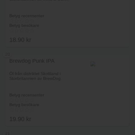
Betyg recensenter
Betyg besökare
18.90
kr
20
Brewdog Punk IPA
Lägg i varukorg
Öl från distriktet Skottland i
Storbritannien av BrewDog.
Betyg recensenter
Betyg besökare
19.90
kr
21