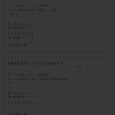
Lägg i varukorg
Öl från distriktet England i
Storbritannien av Fuller Smith &
Turner.
Betyg recensenter
(2)
Betyg besökare
4
(3)
av 5
20.90
kr
3.33
av 5
7
Meantime London Pale Ale
Lägg i varukorg
Öl från distriktet England i
Storbritannien av Meantime Brewing
Co.
Betyg recensenter
(1)
Betyg besökare
4
av 5
21.90
kr