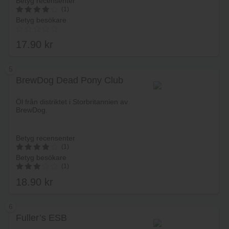
Betyg recensenter
(1)
Betyg besökare
4
av 5
17.90
kr
5
BrewDog Dead Pony Club
Lägg i varukorg
Öl från distriktet i Storbritannien av
BrewDog.
Betyg recensenter
(1)
Betyg besökare
4
(1)
av 5
18.90
kr
3.00
av 5
6
Fuller’s ESB