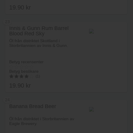
19.90
kr
23
Innis & Gunn Rum Barrel
Blood Red Sky
Lägg i varukorg
Öl från distriktet Skottland i
Storbritannien av Innis & Gunn.
Betyg recensenter
Betyg besökare
(1)
19.90
kr
4.00
av 5
24
Banana Bread Beer
Lägg i varukorg
Öl från distriktet i Storbritannien av
Eagle Brewery.