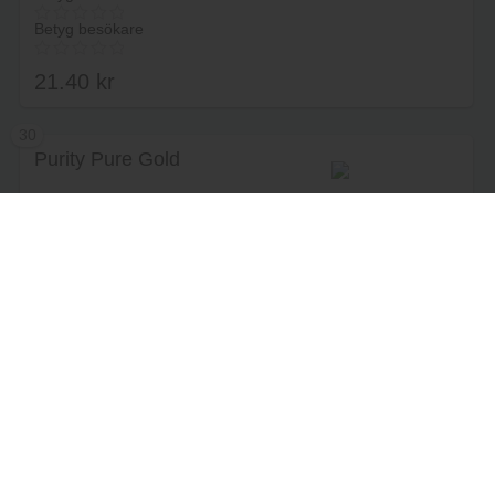
Betyg besökare
21.40
kr
30
Purity Pure Gold
Lägg i varukorg
Öl från distriktet England i
Storbritannien av Purity Brewing Co.
Betyg recensenter
Betyg besökare
20.50
kr
31
Fizzy Bubbly
Lägg i varukorg