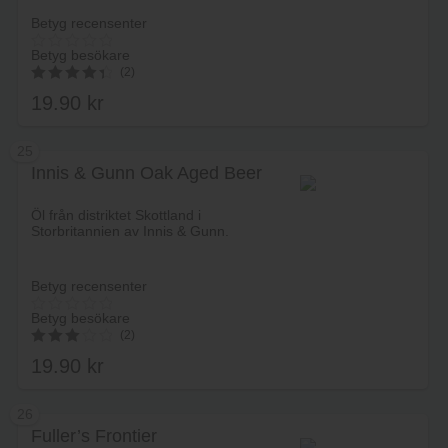
Betyg recensenter
Betyg besökare
(2)
19.90
kr
4.50
av 5
25
Innis & Gunn Oak Aged Beer
Lägg i varukorg
Öl från distriktet Skottland i
Storbritannien av Innis & Gunn.
Betyg recensenter
Betyg besökare
(2)
19.90
kr
3.00
av 5
26
Fuller’s Frontier