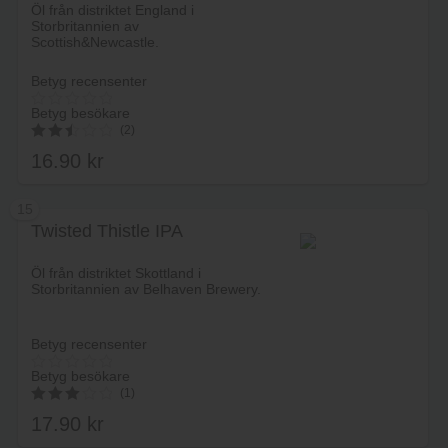
Öl från distriktet England i
Storbritannien av
Scottish&Newcastle.
Betyg recensenter
Betyg besökare
(2)
16.90
kr
2.50
av 5
15
Twisted Thistle IPA
Lägg i varukorg
Öl från distriktet Skottland i
Storbritannien av Belhaven Brewery.
Betyg recensenter
Betyg besökare
(1)
17.90
kr
3.00
av 5