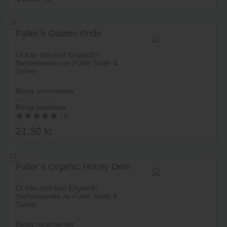
28
Fuller’s Golden Pride
Lägg i varukorg
Öl från distriktet England i
Storbritannien av Fuller Smith &
Turner.
Betyg recensenter
Betyg besökare
(1)
21.30
kr
5.00
av 5
29
Fuller’s Organic Honey Dew
Lägg i varukorg
Öl från distriktet England i
Storbritannien av Fuller Smith &
Turner.
Betyg recensenter