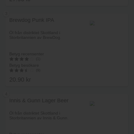
av 5
3
Brewdog Punk IPA
Lägg i varukorg
Öl från distriktet Skottland i
Storbritannien av BrewDog.
Betyg recensenter
(1)
Betyg besökare
4.1
(9)
av 5
20.90
kr
3.56
av 5
4
Innis & Gunn Lager Beer
Lägg i varukorg
Öl från distriktet Skottland i
Storbritannien av Innis & Gunn.