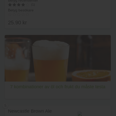
Betyg recensenter
(1)
Betyg besökare
4
av 5
25.90
kr
Lägg i varukorg
7 kombinationer av öl och frukt du måste testa
5
Newcastle Brown Ale