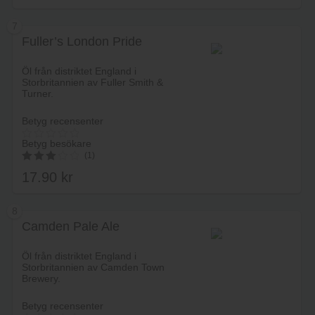
7
Fuller’s London Pride
Lägg i varukorg
Öl från distriktet England i
Storbritannien av Fuller Smith &
Turner.
Betyg recensenter
Betyg besökare
(1)
17.90
kr
3.00
av 5
8
Camden Pale Ale
Lägg i varukorg
Öl från distriktet England i
Storbritannien av Camden Town
Brewery.
Betyg recensenter