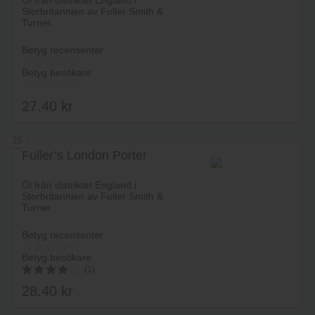
Öl från distriktet England i
Storbritannien av Fuller Smith &
Turner.
Betyg recensenter
Betyg besökare
27.40
kr
26
Fuller’s London Porter
Lägg i varukorg
Öl från distriktet England i
Storbritannien av Fuller Smith &
Turner.
Betyg recensenter
Betyg besökare
(1)
28.40
kr
4.00
av 5