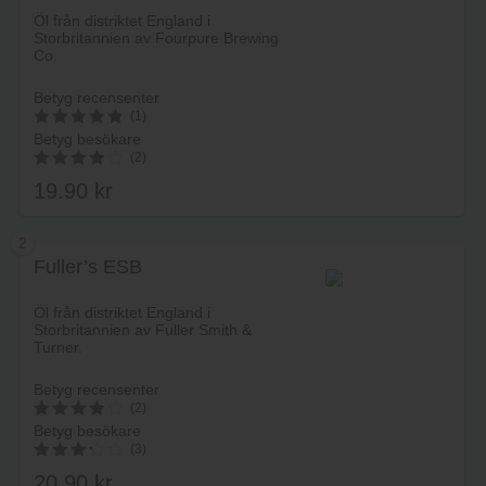
Öl från distriktet England i
Storbritannien av Fourpure Brewing
Co.
Betyg recensenter
(1)
Betyg besökare
5
(2)
av 5
19.90
kr
4.00
av 5
2
Fuller’s ESB
Lägg i varukorg
Öl från distriktet England i
Storbritannien av Fuller Smith &
Turner.
Betyg recensenter
(2)
Betyg besökare
4
(3)
av 5
20.90
kr
3.33