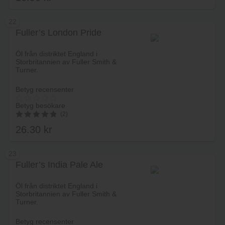
22
Fuller’s London Pride
Lägg i varukorg
Öl från distriktet England i
Storbritannien av Fuller Smith &
Turner.
Betyg recensenter
Betyg besökare
(2)
26.30
kr
5.00
av 5
23
Fuller’s India Pale Ale
Lägg i varukorg
Öl från distriktet England i
Storbritannien av Fuller Smith &
Turner.
Betyg recensenter