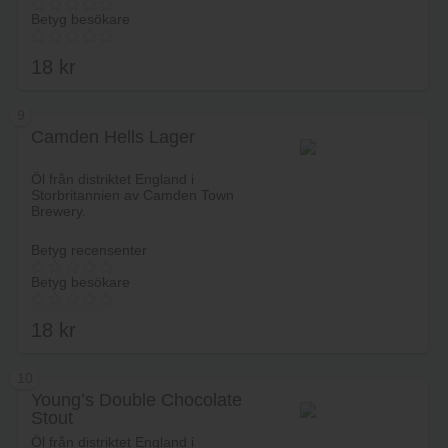
Betyg besökare
18
kr
9
Camden Hells Lager
Lägg i varukorg
Öl från distriktet England i
Storbritannien av Camden Town
Brewery.
Betyg recensenter
Betyg besökare
18
kr
10
Young’s Double Chocolate
Stout
Lägg i varukorg
Öl från distriktet England i