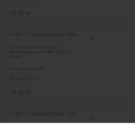
29.90
kr
29
Fuller’s Organic Honey Dew
Lägg i varukorg
Öl från distriktet England i
Storbritannien av Fuller Smith &
Turner.
Betyg recensenter
Betyg besökare
29.50
kr
30
Fuller’s Organic Honey Dew
Lägg i varukorg
Öl från distriktet England i
Storbritannien av Fuller Smith &