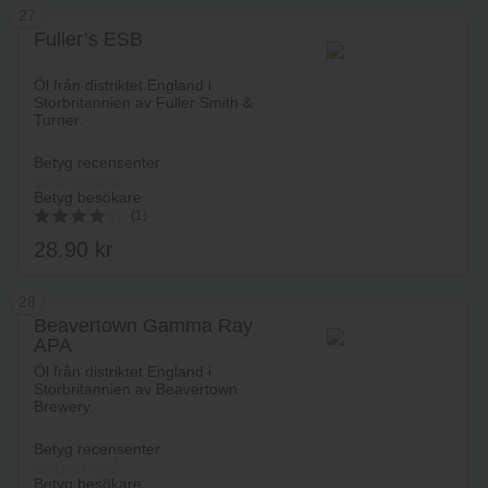
27
Fuller’s ESB
Lägg i varukorg
Öl från distriktet England i
Storbritannien av Fuller Smith &
Turner.
Betyg recensenter
Betyg besökare
(1)
28.90
kr
4.00
av 5
28
Beavertown Gamma Ray
APA
Lägg i varukorg
Öl från distriktet England i
Storbritannien av Beavertown
Brewery.
Betyg recensenter
Betyg besökare