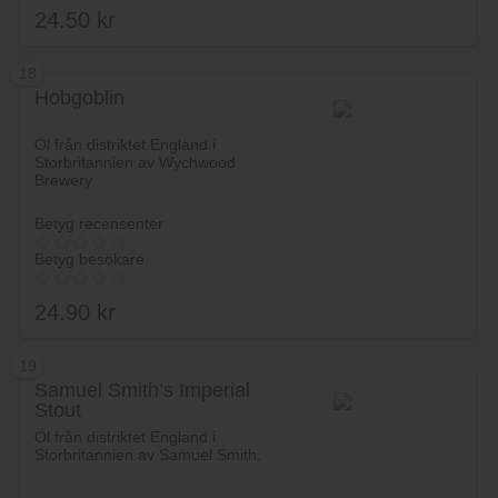
24.50
kr
18
Hobgoblin
Lägg i varukorg
Öl från distriktet England i
Storbritannien av Wychwood
Brewery.
Betyg recensenter
Betyg besökare
24.90
kr
19
Samuel Smith’s Imperial
Stout
Lägg i varukorg
Öl från distriktet England i
Storbritannien av Samuel Smith.