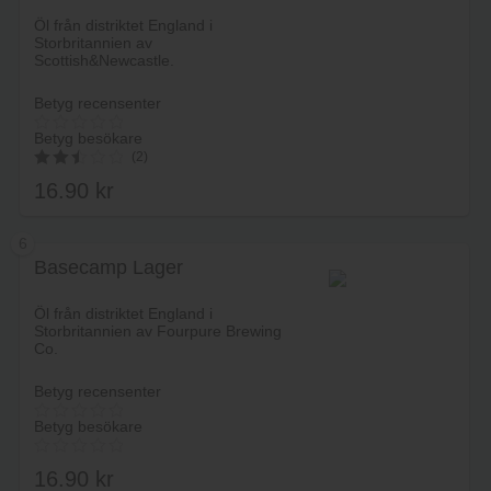
Öl från distriktet England i
Storbritannien av
Scottish&Newcastle.
Betyg recensenter
Betyg besökare
(2)
16.90
kr
2.50
av 5
6
Basecamp Lager
Lägg i varukorg
Öl från distriktet England i
Storbritannien av Fourpure Brewing
Co.
Betyg recensenter
Betyg besökare
16.90
kr