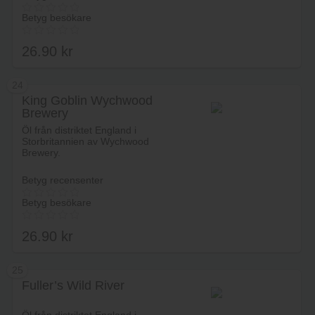
Betyg besökare
26.90
kr
24
King Goblin Wychwood
Brewery
Lägg i varukorg
Öl från distriktet England i
Storbritannien av Wychwood
Brewery.
Betyg recensenter
Betyg besökare
26.90
kr
25
Fuller’s Wild River
Lägg i varukorg