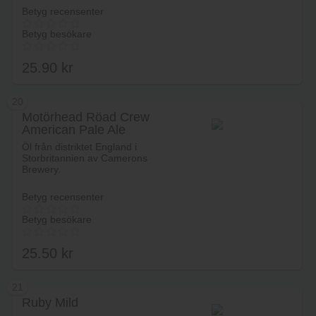
Betyg recensenter
Betyg besökare
25.90
kr
20
Motörhead Röad Crew
American Pale Ale
Lägg i varukorg
Öl från distriktet England i
Storbritannien av Camerons
Brewery.
Betyg recensenter
Betyg besökare
25.50
kr
21
Ruby Mild