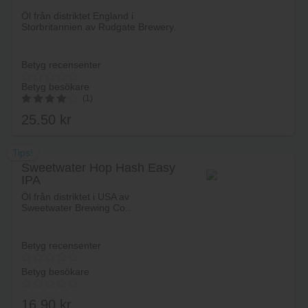
Lägg i varukorg
Öl från distriktet England i
Storbritannien av Rudgate Brewery.
Betyg recensenter
Betyg besökare
(1)
25.50
kr
4.00
av 5
Tips!
Sweetwater Hop Hash Easy
IPA
Lägg i varukorg
Öl från distriktet i USA av
Sweetwater Brewing Co..
Betyg recensenter
Betyg besökare
16.90
kr