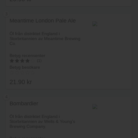
av 5
3
Meantime London Pale Ale
Lägg i varukorg
Öl från distriktet England i
Storbritannien av Meantime Brewing
Co.
Betyg recensenter
(1)
Betyg besökare
4
av 5
21.90
kr
4
Bombardier
Lägg i varukorg
Öl från distriktet England i
Storbritannien av Wells & Young's
Brewing Company.