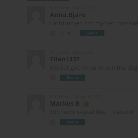
1:33 e m
mars 22, 2017
1
Anna.Bjare
Lättdrucken och mycket passande 
Svara
+1
8:35 e m
april 8, 2019
2
Ellan1337
Mycket god en varm sommardag
Svara
1:04 e m
februari 12, 2017
3
Markus B
Min favorit-cava! Bäst i klassen!
Svara