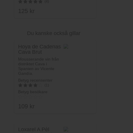
(4)
av 5
125
kr
5
av 5
Du kanske också gillar
Lägg i varukorg
Hoya de Cadenas
Cava Brut
Mousserande vin från
distriktet Cava i
Spanien av Vicente
Gandía.
Betyg recensenter
(1)
Betyg besökare
4.2
av 5
109
kr
Loxarel A Pèl