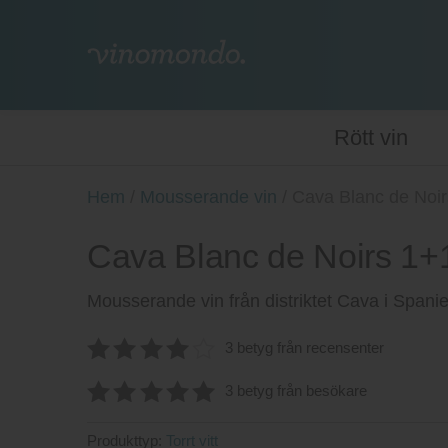
Rött vin
Hem
/
Mousserande vin
/
Cava Blanc de Noi
Cava Blanc de Noirs 1+
Mousserande vin från distriktet Cava i Span
3 betyg från recensenter
4.0666666666667
3 betyg från besökare
av 5
5.00
av 5
Produkttyp:
Torrt vitt