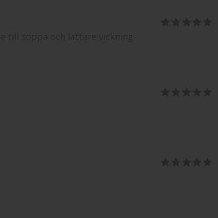
5
av 5
till soppa och lättare vickning
5
av 5
5
av 5