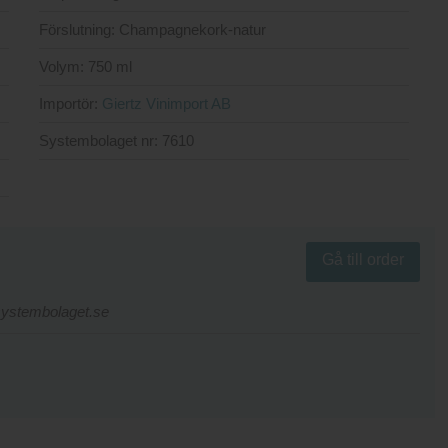
Förslutning:
Champagnekork-natur
Volym:
750 ml
Importör:
Giertz Vinimport AB
Systembolaget nr:
7610
Gå till order
.systembolaget.se