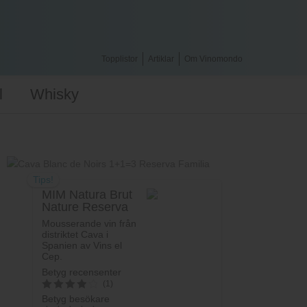
Topplistor
Artiklar
Om Vinomondo
l
Whisky
Tips!
MIM Natura Brut
Nature Reserva
Mousserande vin från
distriktet Cava i
Spanien av Vins el
Cep.
Betyg recensenter
(1)
Betyg besökare
4