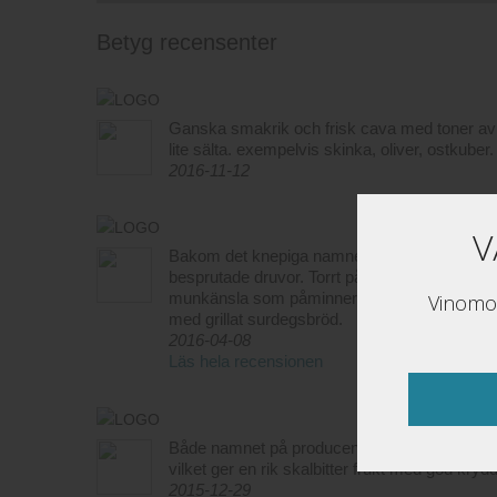
Betyg recensenter
Ganska smakrik och frisk cava med toner av äp
lite sälta. exempelvis skinka, oliver, ostkuber.
2016-11-12
V
Bakom det knepiga namnet döljer sig en publi
besprutade druvor. Torrt på djupet och fruktig
munkänsla som påminner om oljiga vinteräpple
Vinomon
med grillat surdegsbröd.
2016-04-08
Läs hela recensionen
Både namnet på producenten (1+1=3) och dera
vilket ger en rik skalbitter frukt med god krydd
2015-12-29