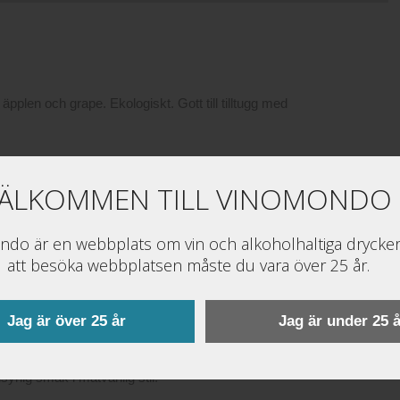
plen och grape. Ekologiskt. Gott till tilltugg med
ÄLKOMMEN TILL VINOMONDO
kvänlig och smakrik cava gjord enbart på blå, icke
t på bredden. Svarta vinbär, kex, örter och en
n. Drick till lättare mat som en mild krämig soppa
do är en webbplats om vin och alkoholhaltiga drycker
att besöka webbplatsen måste du vara över 25 år.
Jag är över 25 år
Jag är under 25 å
s cava är annorlunda. Druvan är enbart pinot noir
syrlig smak i matvänlig stil.