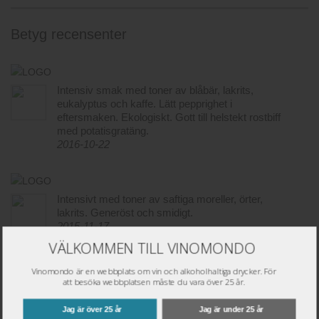
Betyg recensenter
Intensiv smak med toner av blåbär, lakrits,
eukalyptus och kaffe. Lätt pepprighet i
eftersmaken. Ekologiskt. Gott till helstekt rostbiff
med potatisgratäng.
2016-10-22
Intensivt med toner av saftiga moreller, örter,
lakrits. Generöst och smidigt.
2015-11-17
VÄLKOMMEN TILL VINOMONDO
Vinomondo är en webbplats om vin och alkoholhaltiga drycker. För
Skriv omdöme
att besöka webbplatsen måste du vara över 25 år.
Namn
*
Jag är över 25 år
Jag är under 25 år