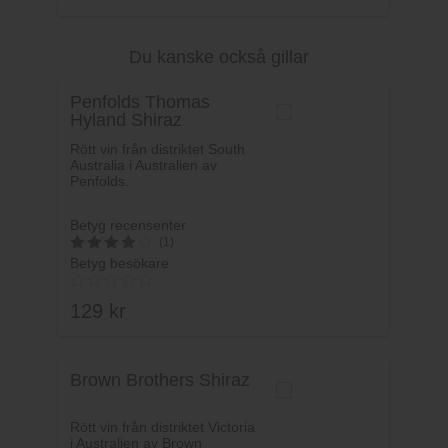
av 5
Du kanske också gillar
Lägg i varukorg
Penfolds Thomas
Hyland Shiraz
Rött vin från distriktet South
Australia i Australien av
Penfolds.
Betyg recensenter
(1)
Betyg besökare
4
av 5
129
kr
Brown Brothers Shiraz
Rött vin från distriktet Victoria
i Australien av Brown