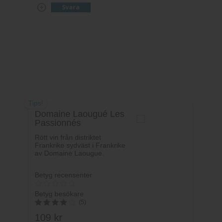
Svara
Tips!
Domaine Laougué Les
Passionnés
Rött vin från distriktet
Frankrike sydväst i Frankrike
av Domaine Laougue.
Betyg recensenter
Betyg besökare
(5)
109
kr
4.2