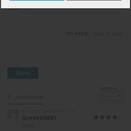
Epost
*
Ditt betyg:
Spara
Sortera:
1
omdöme
Bästa
7:29 e m
december 30, 2018
1
Greven5697
4
av 5
Gott!