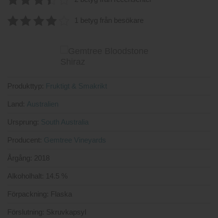
3.5
av
1 betyg från besökare
5
4.00
av
5
Produkttyp:
Fruktigt & Smakrikt
Land:
Australien
Ursprung:
South Australia
Producent:
Gemtree Vineyards
Årgång:
2018
Alkoholhalt:
14.5 %
Förpackning:
Flaska
Förslutning:
Skruvkapsyl