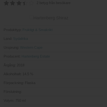
4.5
av 5
2 betyg från besökare
3.50
av
5
Produkttyp:
Fruktigt & Smakrikt
Land:
Sydafrika
Ursprung:
Western Cape
Producent:
Hartenberg Estate
Årgång:
2018
Alkoholhalt:
14.5 %
Förpackning:
Flaska
Förslutning:
Volym:
750 ml