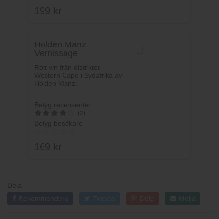
199
kr
Holden Manz
Vernissage
Rött vin från distriktet
Western Cape i Sydafrika av
Holden Manz.
Betyg recensenter
(2)
Betyg besökare
4
av 5
169
kr
Dela
Rekommendera
Tweeta
Dela
Mejla