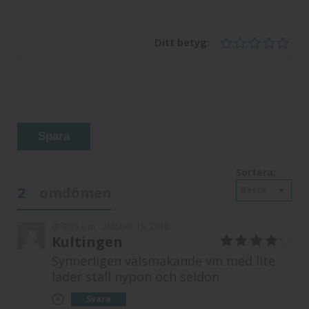
Ditt betyg:
Spara
Sortera:
2
omdömen
Bästa
9:55 e m
oktober 15, 2018
1
Kultingen
4
av 5
Synnerligen välsmakande vin med lite
läder stall nypon och seldon
Svara