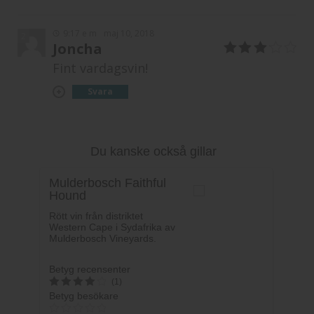
9:17 e m
maj 10, 2018
2
Joncha
3
av 5
Fint vardagsvin!
Svara
Du kanske också gillar
Mulderbosch Faithful
Hound
Rött vin från distriktet
Western Cape i Sydafrika av
Mulderbosch Vineyards.
Betyg recensenter
(1)
Betyg besökare
4.2
av 5