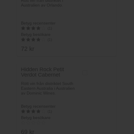
Rött vin från distriktet i
Australien av Orlando.
Betyg recensenter
(1)
Betyg besökare
4
(1)
av 5
72
kr
4
av 5
Hidden Rock Petit
Verdot Cabernet
Shiraz
Rött vin från distriktet South
Eastern Australia i Australien
av Dominic Wines.
Betyg recensenter
(1)
Betyg besökare
4
av 5
69
kr