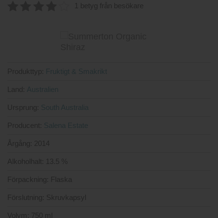
4.2
av 5
1 betyg från besökare
4.00
av
5
Produkttyp:
Fruktigt & Smakrikt
Land:
Australien
Ursprung:
South Australia
Producent:
Salena Estate
Årgång:
2014
Alkoholhalt:
13.5 %
Förpackning:
Flaska
Förslutning:
Skruvkapsyl
Volym:
750 ml