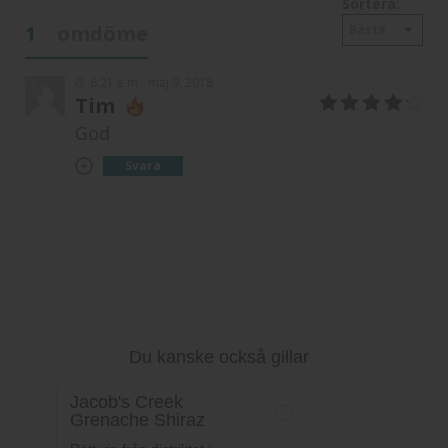
Sortera:
1
omdöme
Bästa
6:21 e m
maj 9, 2018
1
Tim
4
av 5
God
Svara
Du kanske också gillar
Jacob's Creek
Grenache Shiraz