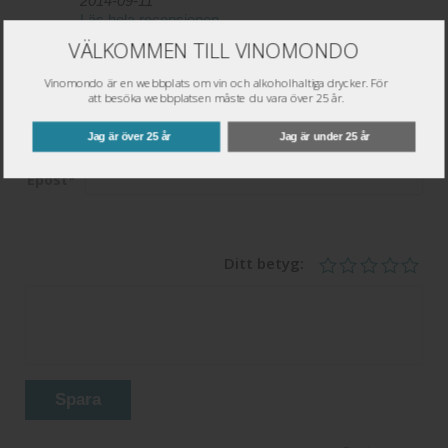
2014-09-11
Läs hela recensionen
VÄLKOMMEN TILL VINOMONDO
Vinomondo är en webbplats om vin och alkoholhaltiga drycker. För
Skriv omdöme
att besöka webbplatsen måste du vara över 25 år.
Namn
*
Jag är över 25 år
Jag är under 25 år
Epost
*
Ditt betyg:
Spara