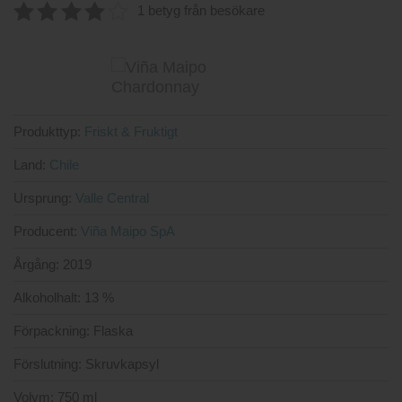
4
av 5
1 betyg från besökare
4.00
av
5
Produkttyp:
Friskt & Fruktigt
Land:
Chile
Ursprung:
Valle Central
Producent:
Viña Maipo SpA
Årgång:
2019
Alkoholhalt:
13 %
Förpackning:
Flaska
Förslutning:
Skruvkapsyl
Volym:
750 ml