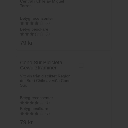
Central i Chile av Miguel
Torres.
Betyg recensenter
(2)
Betyg besökare
4.1
(2)
av 5
79
kr
3.5
av 5
Cono Sur Bicicleta
Gewürztraminer
Vitt vin från distriktet Région
del Sur i Chile av Viña Cono
Sur.
Betyg recensenter
(2)
Betyg besökare
4.1
(3)
av 5
79
kr
4.33
av 5