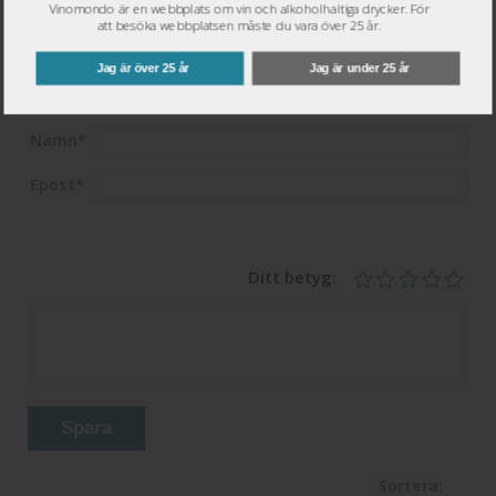
Vinomondo är en webbplats om vin och alkoholhaltiga drycker. För
att besöka webbplatsen måste du vara över 25 år.
Jag är över 25 år
Jag är under 25 år
Skriv omdöme
Namn
*
Epost
*
Ditt betyg:
Spara
Sortera: