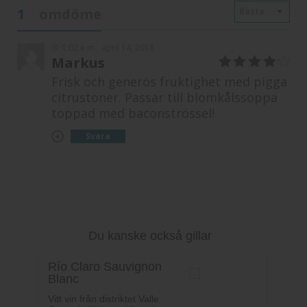
1
omdöme
Bästa
1:02 e m
april 14, 2018
1
Markus
4
av 5
Frisk och generös fruktighet med pigga
citrustoner. Passar till blomkålssoppa
toppad med baconströssel!
Svara
Du kanske också gillar
Río Claro Sauvignon
Blanc
Vitt vin från distriktet Valle